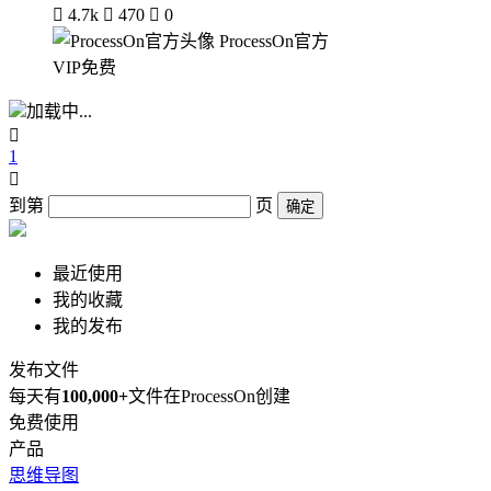

4.7k

470

0
ProcessOn官方
VIP免费
加载中...

1

到第
页
确定
最近使用
我的收藏
我的发布
发布文件
每天有
100,000+
文件在ProcessOn创建
免费使用
产品
思维导图