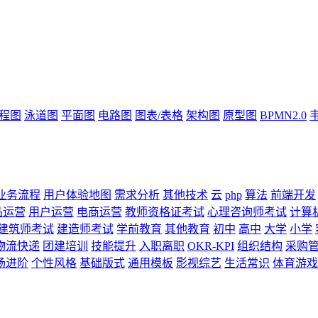
流程图
泳道图
平面图
电路图
图表/表格
架构图
原型图
BPMN2.0
业务流程
用户体验地图
需求分析
其他技术
云
php
算法
前端开发
品运营
用户运营
电商运营
教师资格证考试
心理咨询师考试
计算
建筑师考试
建造师考试
学前教育
其他教育
初中
高中
大学
小学
物流快递
团建培训
技能提升
入职离职
OKR-KPI
组织结构
采购
场进阶
个性风格
基础版式
通用模板
影视综艺
生活常识
体育游戏