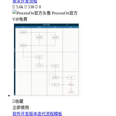
需求开发流程

5.6k

538

0
ProcessOn官方
VIP免费

收藏
立即使用
软件开发版本迭代流程模板