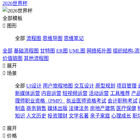
2026世界杯
全部模板

图形
全部
流程图
思维导图
思维笔记
全部
基础流程图
甘特图
ER图
UML图
网络拓扑图
组织结构-
价值链图
其他流程图

展开

场景
全部
UI设计
用户旅程地图
交互设计
原型规划
项目管理
新媒体运营
内容运营
短视频运营
活动运营
工具推荐
产
理师职业资格（PMP）
执业医师资格考试
会计职称考试
制造
商务销售
媒体出版
法律法务
房地产建筑
医疗保健
知识
人文历史
投资理财
文学名著
亲子家庭
心理成长
职

展开

价格