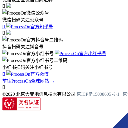

微信扫码关注公众号


抖音扫码关注抖音号
小红书扫码关注小红书号

前往ProcessOn全球网站 →

©2020 北京大麦地信息技术有限公司
京ICP备15008605号-1
|
京