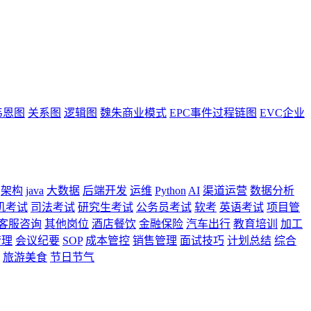
韦恩图
关系图
逻辑图
魏朱商业模式
EPC事件过程链图
EVC企业
架构
java
大数据
后端开发
运维
Python
AI
渠道运营
数据分析
机考试
司法考试
研究生考试
公务员考试
软考
英语考试
项目管
客服咨询
其他岗位
酒店餐饮
金融保险
汽车出行
教育培训
加工
管理
会议纪要
SOP
成本管控
销售管理
面试技巧
计划总结
综合
旅游美食
节日节气