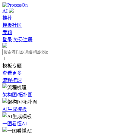
AI
推荐
模板社区
专题
登录
免费注册

模板专题
查看更多
流程梳理
架构图/拓扑图
AI生成模板
一图看懂AI