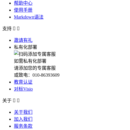
帮助中心
使用手册
Markdown语法
支持


邀请有礼
私有化部署
如需私有化部署
请添加您的专属客服
或致电：010-86393609
教育认证
对标Visio
关于


关于我们
加入我们
服务条款