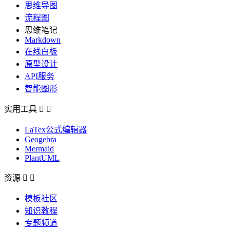
思维导图
流程图
思维笔记
Markdown
在线白板
原型设计
API服务
智能图形
实用工具


LaTex公式编辑器
Geogebra
Mermaid
PlantUML
资源


模板社区
知识教程
专题频道