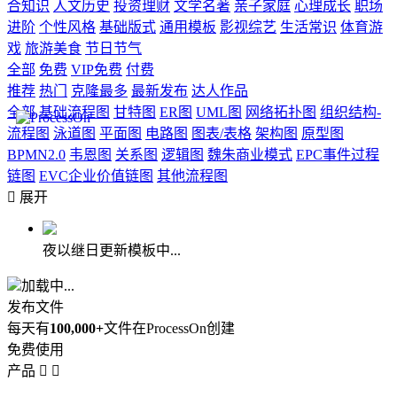
合知识
人文历史
投资理财
文学名著
亲子家庭
心理成长
职场
进阶
个性风格
基础版式
通用模板
影视综艺
生活常识
体育游
戏
旅游美食
节日节气
全部
免费
VIP免费
付费
推荐
热门
克隆最多
最新发布
达人作品
全部
基础流程图
甘特图
ER图
UML图
网络拓扑图
组织结构-
流程图
泳道图
平面图
电路图
图表/表格
架构图
原型图
BPMN2.0
韦恩图
关系图
逻辑图
魏朱商业模式
EPC事件过程
链图
EVC企业价值链图
其他流程图

展开
夜以继日更新模板中...
加载中...
发布文件
每天有
100,000+
文件在ProcessOn创建
免费使用
产品

