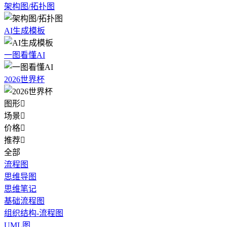
架构图/拓扑图
AI生成模板
一图看懂AI
2026世界杯
图形

场景

价格

推荐

全部
流程图
思维导图
思维笔记
基础流程图
组织结构-流程图
UML图