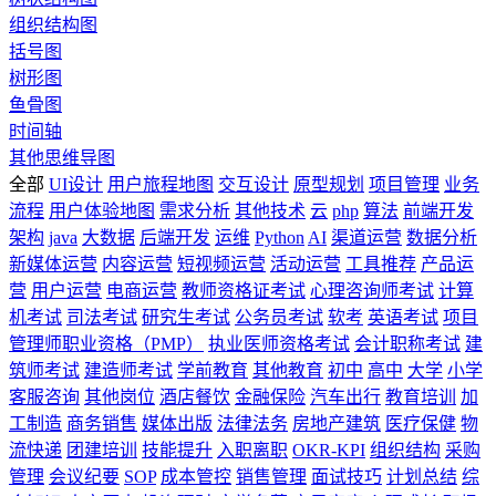
组织结构图
括号图
树形图
鱼骨图
时间轴
其他思维导图
全部
UI设计
用户旅程地图
交互设计
原型规划
项目管理
业务
流程
用户体验地图
需求分析
其他技术
云
php
算法
前端开发
架构
java
大数据
后端开发
运维
Python
AI
渠道运营
数据分析
新媒体运营
内容运营
短视频运营
活动运营
工具推荐
产品运
营
用户运营
电商运营
教师资格证考试
心理咨询师考试
计算
机考试
司法考试
研究生考试
公务员考试
软考
英语考试
项目
管理师职业资格（PMP）
执业医师资格考试
会计职称考试
建
筑师考试
建造师考试
学前教育
其他教育
初中
高中
大学
小学
客服咨询
其他岗位
酒店餐饮
金融保险
汽车出行
教育培训
加
工制造
商务销售
媒体出版
法律法务
房地产建筑
医疗保健
物
流快递
团建培训
技能提升
入职离职
OKR-KPI
组织结构
采购
管理
会议纪要
SOP
成本管控
销售管理
面试技巧
计划总结
综