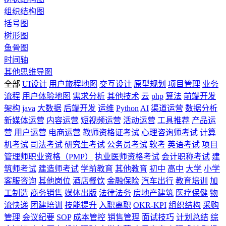
组织结构图
括号图
树形图
鱼骨图
时间轴
其他思维导图
全部
UI设计
用户旅程地图
交互设计
原型规划
项目管理
业务
流程
用户体验地图
需求分析
其他技术
云
php
算法
前端开发
架构
java
大数据
后端开发
运维
Python
AI
渠道运营
数据分析
新媒体运营
内容运营
短视频运营
活动运营
工具推荐
产品运
营
用户运营
电商运营
教师资格证考试
心理咨询师考试
计算
机考试
司法考试
研究生考试
公务员考试
软考
英语考试
项目
管理师职业资格（PMP）
执业医师资格考试
会计职称考试
建
筑师考试
建造师考试
学前教育
其他教育
初中
高中
大学
小学
客服咨询
其他岗位
酒店餐饮
金融保险
汽车出行
教育培训
加
工制造
商务销售
媒体出版
法律法务
房地产建筑
医疗保健
物
流快递
团建培训
技能提升
入职离职
OKR-KPI
组织结构
采购
管理
会议纪要
SOP
成本管控
销售管理
面试技巧
计划总结
综