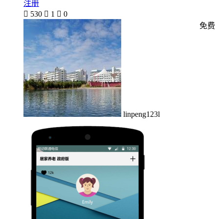
注册

530

1

0
免费
linpeng123l