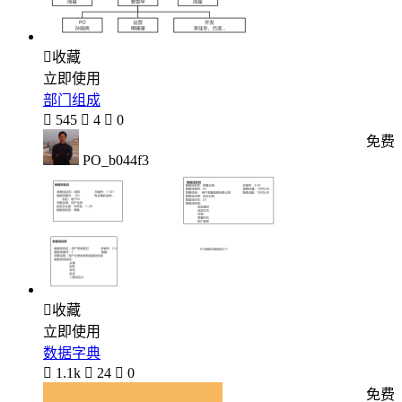

收藏
立即使用
部门组成

545

4

0
免费
PO_b044f3

收藏
立即使用
数据字典

1.1k

24

0
免费