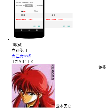

收藏
立即使用
嵩云房掌柜

719

1

0
免费
云本无心