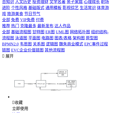
合知识
人文历史
投资理财
文学名著
亲子家庭
心理成长
职场
进阶
个性风格
基础版式
通用模板
影视综艺
生活常识
体育游
戏
旅游美食
节日节气
全部
免费
VIP免费
付费
推荐
热门
克隆最多
最新发布
达人作品
全部
基础流程图
甘特图
ER图
UML图
网络拓扑图
组织结构-
流程图
泳道图
平面图
电路图
图表/表格
架构图
原型图
BPMN2.0
韦恩图
关系图
逻辑图
魏朱商业模式
EPC事件过程
链图
EVC企业价值链图
其他流程图

展开

收藏
立即使用