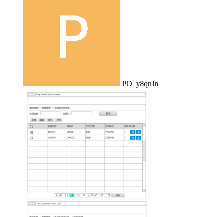
PO_y8qnJn