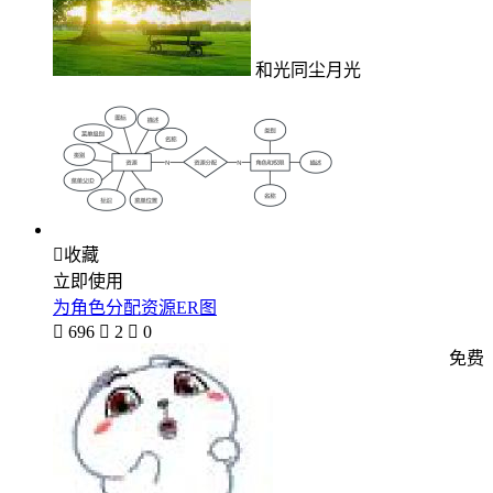
和光同尘月光

收藏
立即使用
为角色分配资源ER图

696

2

0
免费