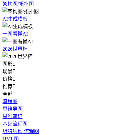
架构图/拓扑图
AI生成模板
一图看懂AI
2026世界杯
图形

场景

价格

推荐

全部
流程图
思维导图
思维笔记
基础流程图
组织结构-流程图
UML图