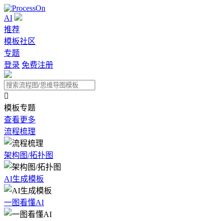
AI
推荐
模板社区
专题
登录
免费注册

模板专题
查看更多
流程梳理
架构图/拓扑图
AI生成模板
一图看懂AI