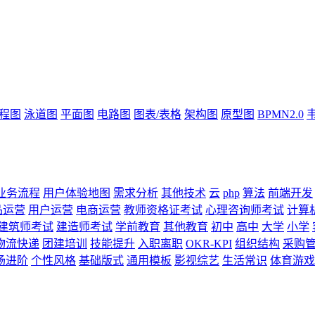
流程图
泳道图
平面图
电路图
图表/表格
架构图
原型图
BPMN2.0
业务流程
用户体验地图
需求分析
其他技术
云
php
算法
前端开发
品运营
用户运营
电商运营
教师资格证考试
心理咨询师考试
计算
建筑师考试
建造师考试
学前教育
其他教育
初中
高中
大学
小学
物流快递
团建培训
技能提升
入职离职
OKR-KPI
组织结构
采购
场进阶
个性风格
基础版式
通用模板
影视综艺
生活常识
体育游戏