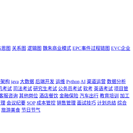
韦恩图
关系图
逻辑图
魏朱商业模式
EPC事件过程链图
EVC企业
架构
java
大数据
后端开发
运维
Python
AI
渠道运营
数据分析
机考试
司法考试
研究生考试
公务员考试
软考
英语考试
项目管
客服咨询
其他岗位
酒店餐饮
金融保险
汽车出行
教育培训
加工
管理
会议纪要
SOP
成本管控
销售管理
面试技巧
计划总结
综合
旅游美食
节日节气