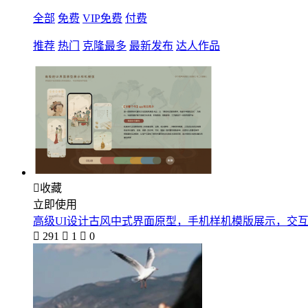
全部
免费
VIP免费
付费
推荐
热门
克隆最多
最新发布
达人作品

收藏
立即使用
高级UI设计古风中式界面原型，手机样机模版展示，交

291

1

0