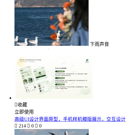
下雨声音

收藏
立即使用
高级UI设计界面原型，手机样机模版展示，交互设计

214

0

0