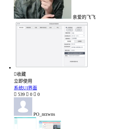
亲爱的飞飞

收藏
立即使用
系统UI界面

539

0

0
PO_nrzwns