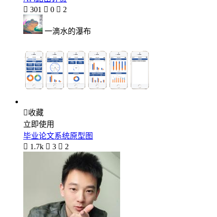

301

0

2
一滴水的瀑布

收藏
立即使用
毕业论文系统原型图

1.7k

3

2