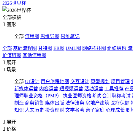
2026世界杯
全部模板

图形
全部
流程图
思维导图
思维笔记
全部
基础流程图
甘特图
ER图
UML图
网络拓扑图
组织结构-
价值链图
其他流程图

展开

场景
全部
UI设计
用户旅程地图
交互设计
原型规划
项目管理
新媒体运营
内容运营
短视频运营
活动运营
工具推荐
产
理师职业资格（PMP）
执业医师资格考试
会计职称考试
制造
商务销售
媒体出版
法律法务
房地产建筑
医疗保健
知识
人文历史
投资理财
文学名著
亲子家庭
心理成长
职

展开

价格