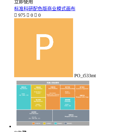
立即使用
标准科研配色版商业模式画布

975

0

0
PO_t533mt