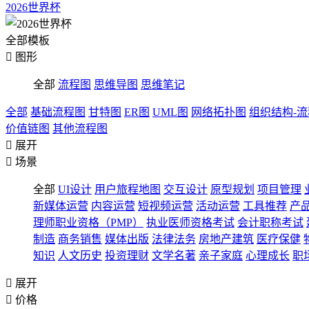
2026世界杯
全部模板

图形
全部
流程图
思维导图
思维笔记
全部
基础流程图
甘特图
ER图
UML图
网络拓扑图
组织结构-
价值链图
其他流程图

展开

场景
全部
UI设计
用户旅程地图
交互设计
原型规划
项目管理
新媒体运营
内容运营
短视频运营
活动运营
工具推荐
产
理师职业资格（PMP）
执业医师资格考试
会计职称考试
制造
商务销售
媒体出版
法律法务
房地产建筑
医疗保健
知识
人文历史
投资理财
文学名著
亲子家庭
心理成长
职

展开

价格