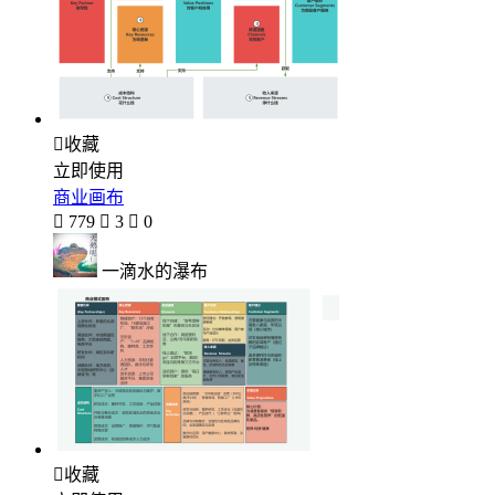

收藏
立即使用
商业画布

779

3

0
一滴水的瀑布

收藏