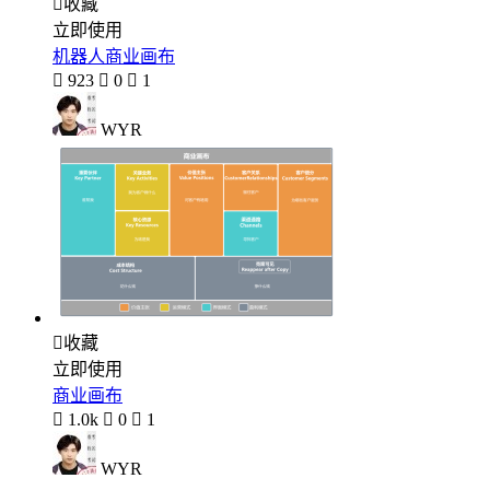

收藏
立即使用
机器人商业画布

923

0

1
WYR

收藏
立即使用
商业画布

1.0k

0

1
WYR