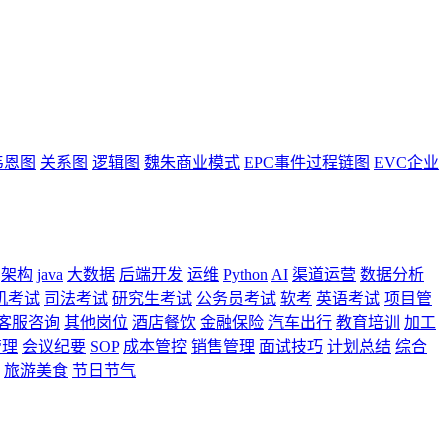
韦恩图
关系图
逻辑图
魏朱商业模式
EPC事件过程链图
EVC企业
架构
java
大数据
后端开发
运维
Python
AI
渠道运营
数据分析
机考试
司法考试
研究生考试
公务员考试
软考
英语考试
项目管
客服咨询
其他岗位
酒店餐饮
金融保险
汽车出行
教育培训
加工
管理
会议纪要
SOP
成本管控
销售管理
面试技巧
计划总结
综合
旅游美食
节日节气