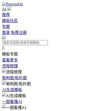
AI
推荐
模板社区
专题
登录
免费注册

模板专题
查看更多
流程梳理
架构图/拓扑图
AI生成模板
一图看懂AI