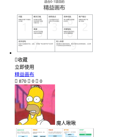

收藏
立即使用
精益画布

870

0

0
魔人啾啾