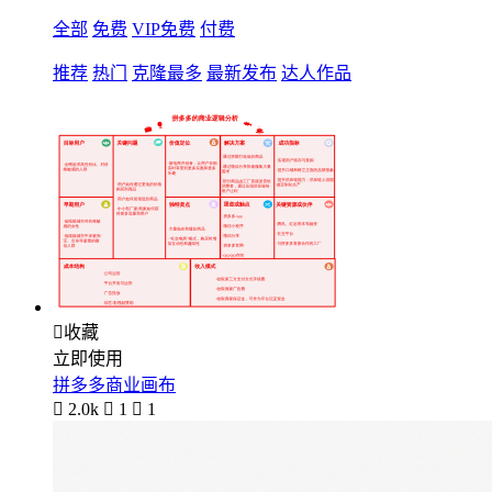
全部
免费
VIP免费
付费
推荐
热门
克隆最多
最新发布
达人作品

收藏
立即使用
拼多多商业画布

2.0k

1

1