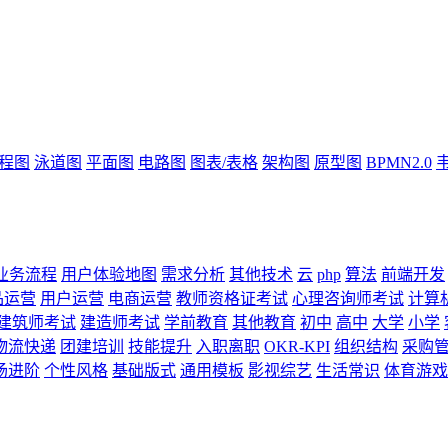
流程图
泳道图
平面图
电路图
图表/表格
架构图
原型图
BPMN2.0
业务流程
用户体验地图
需求分析
其他技术
云
php
算法
前端开发
品运营
用户运营
电商运营
教师资格证考试
心理咨询师考试
计算
建筑师考试
建造师考试
学前教育
其他教育
初中
高中
大学
小学
物流快递
团建培训
技能提升
入职离职
OKR-KPI
组织结构
采购
场进阶
个性风格
基础版式
通用模板
影视综艺
生活常识
体育游戏