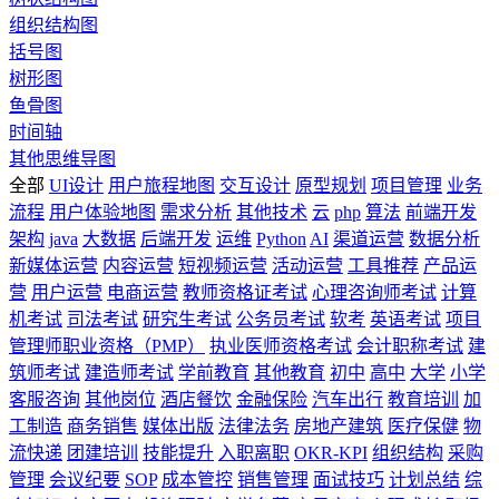
组织结构图
括号图
树形图
鱼骨图
时间轴
其他思维导图
全部
UI设计
用户旅程地图
交互设计
原型规划
项目管理
业务
流程
用户体验地图
需求分析
其他技术
云
php
算法
前端开发
架构
java
大数据
后端开发
运维
Python
AI
渠道运营
数据分析
新媒体运营
内容运营
短视频运营
活动运营
工具推荐
产品运
营
用户运营
电商运营
教师资格证考试
心理咨询师考试
计算
机考试
司法考试
研究生考试
公务员考试
软考
英语考试
项目
管理师职业资格（PMP）
执业医师资格考试
会计职称考试
建
筑师考试
建造师考试
学前教育
其他教育
初中
高中
大学
小学
客服咨询
其他岗位
酒店餐饮
金融保险
汽车出行
教育培训
加
工制造
商务销售
媒体出版
法律法务
房地产建筑
医疗保健
物
流快递
团建培训
技能提升
入职离职
OKR-KPI
组织结构
采购
管理
会议纪要
SOP
成本管控
销售管理
面试技巧
计划总结
综