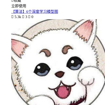

收藏
立即使用
【算法】6个深度学习模型图

5.3k

3

0