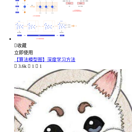

收藏
立即使用
【算法模型图】深度学习方法

3.6k

1

1