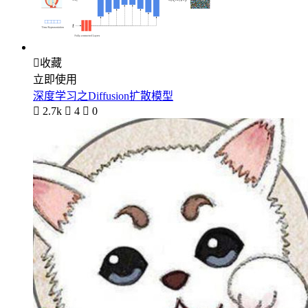

收藏
立即使用
深度学习之Diffusion扩散模型

2.7k

4

0