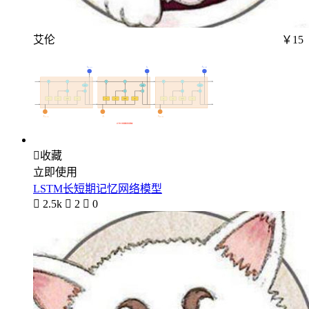
艾伦
￥15

收藏
立即使用
LSTM长短期记忆网络模型

2.5k

2

0