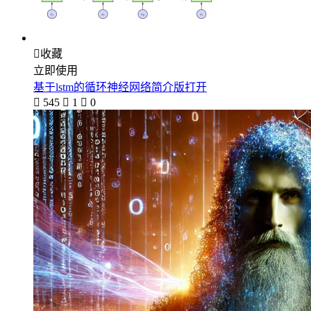

收藏
立即使用
基于lstm的循环神经网络简介版打开

545

1

0