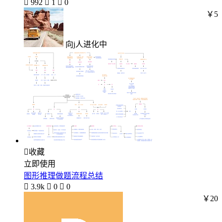

992

1

0
￥5
向j人进化中

收藏
立即使用
图形推理做题流程总结

3.9k

0

0
￥20