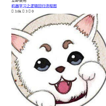
立即使用
机器学习之逻辑回归流程图

3.6k

3

0