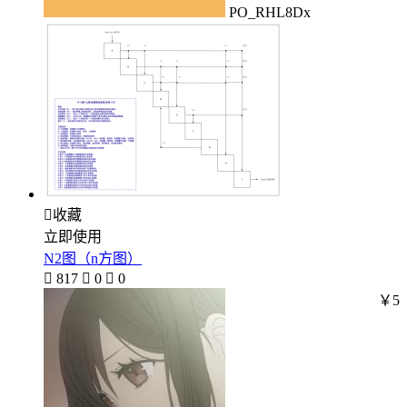
PO_RHL8Dx

收藏
立即使用
N2图（n方图）

817

0

0
￥5