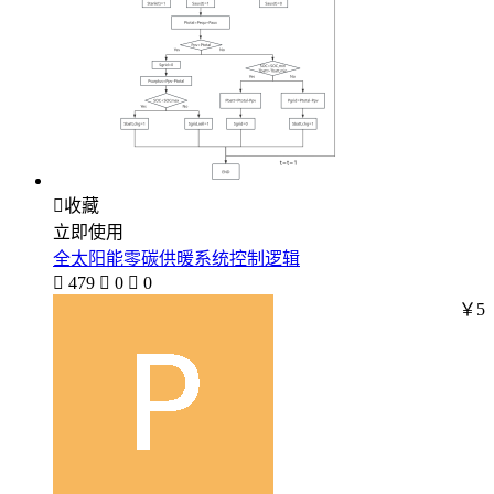

收藏
立即使用
全太阳能零碳供暖系统控制逻辑

479

0

0
￥5