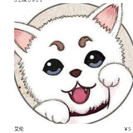

2.0k

9

1
艾伦
￥5