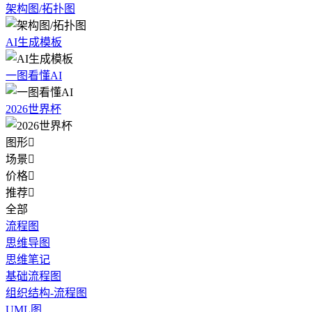
架构图/拓扑图
AI生成模板
一图看懂AI
2026世界杯
图形

场景

价格

推荐

全部
流程图
思维导图
思维笔记
基础流程图
组织结构-流程图
UML图