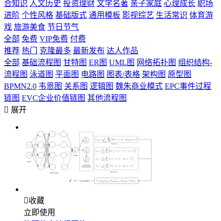
合知识
人文历史
投资理财
文学名著
亲子家庭
心理成长
职场
进阶
个性风格
基础版式
通用模板
影视综艺
生活常识
体育游
戏
旅游美食
节日节气
全部
免费
VIP免费
付费
推荐
热门
克隆最多
最新发布
达人作品
全部
基础流程图
甘特图
ER图
UML图
网络拓扑图
组织结构-
流程图
泳道图
平面图
电路图
图表/表格
架构图
原型图
BPMN2.0
韦恩图
关系图
逻辑图
魏朱商业模式
EPC事件过程
链图
EVC企业价值链图
其他流程图

展开

收藏
立即使用