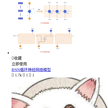

收藏
立即使用
RNN循环神经网络模型

1.7k

1

1