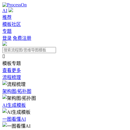
AI
推荐
模板社区
专题
登录
免费注册

模板专题
查看更多
流程梳理
架构图/拓扑图
AI生成模板
一图看懂AI