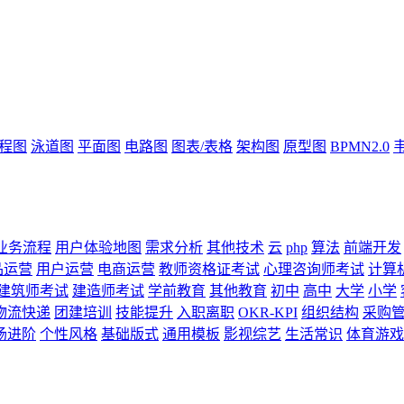
流程图
泳道图
平面图
电路图
图表/表格
架构图
原型图
BPMN2.0
业务流程
用户体验地图
需求分析
其他技术
云
php
算法
前端开发
品运营
用户运营
电商运营
教师资格证考试
心理咨询师考试
计算
建筑师考试
建造师考试
学前教育
其他教育
初中
高中
大学
小学
物流快递
团建培训
技能提升
入职离职
OKR-KPI
组织结构
采购
场进阶
个性风格
基础版式
通用模板
影视综艺
生活常识
体育游戏