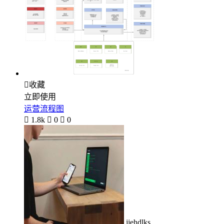

收藏
立即使用
运营流程图

1.8k

0

0
jjehdlks