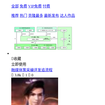
全部
免费
VIP免费
付费
推荐
热门
克隆最多
最新发布
达人作品

收藏
立即使用
融媒体策采编评发追流程

3.8k

1

0