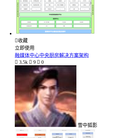

收藏
立即使用
融媒体中心中央厨房解决方案架构

3.5k

9

0
雪中狐影