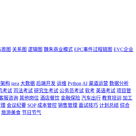
韦恩图
关系图
逻辑图
魏朱商业模式
EPC事件过程链图
EVC企业
架构
java
大数据
后端开发
运维
Python
AI
渠道运营
数据分析
机考试
司法考试
研究生考试
公务员考试
软考
英语考试
项目管
客服咨询
其他岗位
酒店餐饮
金融保险
汽车出行
教育培训
加工
管理
会议纪要
SOP
成本管控
销售管理
面试技巧
计划总结
综合
旅游美食
节日节气