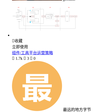

收藏
立即使用
组件/工具平台运营策略

1.7k

3

0
最远的地方字节