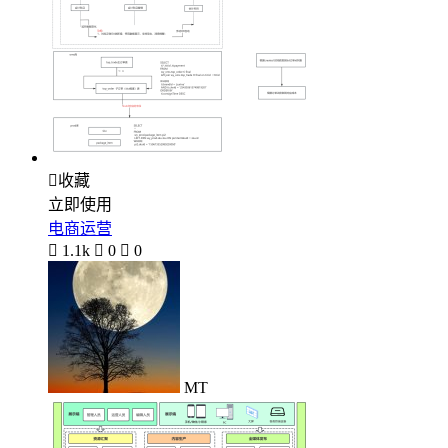

收藏
立即使用
电商运营

1.1k

0

0
MT