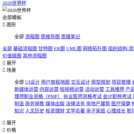
2026世界杯
全部模板

图形
全部
流程图
思维导图
思维笔记
全部
基础流程图
甘特图
ER图
UML图
网络拓扑图
组织结构-
价值链图
其他流程图

展开

场景
全部
UI设计
用户旅程地图
交互设计
原型规划
项目管理
新媒体运营
内容运营
短视频运营
活动运营
工具推荐
产
理师职业资格（PMP）
执业医师资格考试
会计职称考试
制造
商务销售
媒体出版
法律法务
房地产建筑
医疗保健
知识
人文历史
投资理财
文学名著
亲子家庭
心理成长
职

展开

价格