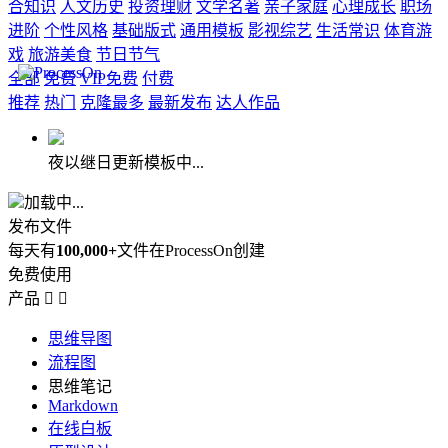
合知识
人文历史
投资理财
文学名著
亲子家庭
心理成长
职场
进阶
个性风格
基础版式
通用模板
影视综艺
生活常识
体育游
戏
旅游美食
节日节气
全部
免费
VIP免费
付费
推荐
热门
克隆最多
最新发布
达人作品
夜以继日更新模板中...
加载中...
发布文件
每天有
100,000+
文件在ProcessOn创建
免费使用
产品


思维导图
流程图
思维笔记
Markdown
在线白板