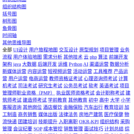
组织结构图
括号图
树形图
鱼骨图
时间轴
其他思维导图
全部
UI设计
用户旅程地图
交互设计
原型规划
项目管理
业务
流程
用户体验地图
需求分析
其他技术
云
php
算法
前端开发
架构
java
大数据
后端开发
运维
Python
AI
渠道运营
数据分析
新媒体运营
内容运营
短视频运营
活动运营
工具推荐
产品运
营
用户运营
电商运营
教师资格证考试
心理咨询师考试
计算
机考试
司法考试
研究生考试
公务员考试
软考
英语考试
项目
管理师职业资格（PMP）
执业医师资格考试
会计职称考试
建
筑师考试
建造师考试
学前教育
其他教育
初中
高中
大学
小学
客服咨询
其他岗位
酒店餐饮
金融保险
汽车出行
教育培训
加
工制造
商务销售
媒体出版
法律法务
房地产建筑
医疗保健
物
流快递
团建培训
技能提升
入职离职
OKR-KPI
组织结构
采购
管理
会议纪要
SOP
成本管控
销售管理
面试技巧
计划总结
综