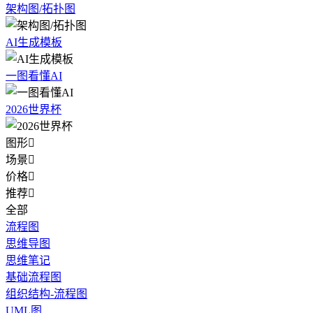
架构图/拓扑图
AI生成模板
一图看懂AI
2026世界杯
图形

场景

价格

推荐

全部
流程图
思维导图
思维笔记
基础流程图
组织结构-流程图
UML图