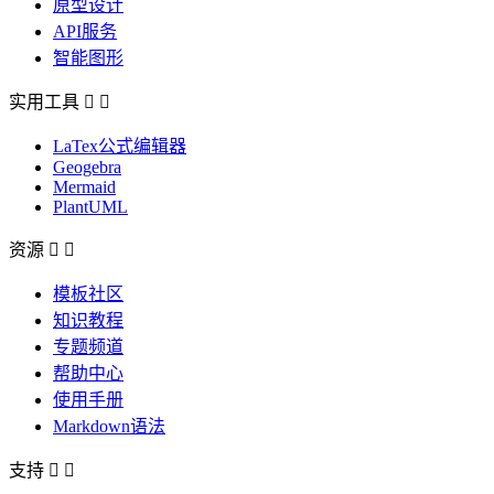
原型设计
API服务
智能图形
实用工具


LaTex公式编辑器
Geogebra
Mermaid
PlantUML
资源


模板社区
知识教程
专题频道
帮助中心
使用手册
Markdown语法
支持

