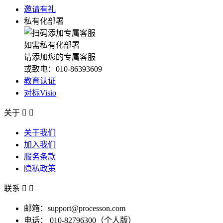
邀请有礼
私有化部署
如需私有化部署
请添加您的专属客服
或致电：010-86393609
教育认证
对标Visio
关于


关于我们
加入我们
服务条款
隐私政策
联系


邮箱：support@processon.com
电话：
010-82796300（个人版）