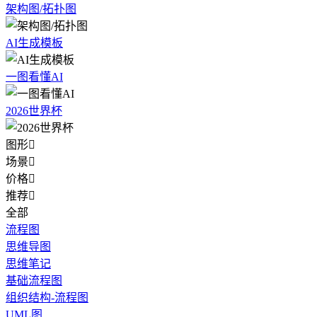
架构图/拓扑图
AI生成模板
一图看懂AI
2026世界杯
图形

场景

价格

推荐

全部
流程图
思维导图
思维笔记
基础流程图
组织结构-流程图
UML图