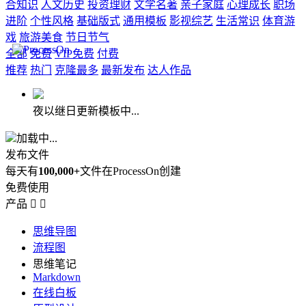
合知识
人文历史
投资理财
文学名著
亲子家庭
心理成长
职场
进阶
个性风格
基础版式
通用模板
影视综艺
生活常识
体育游
戏
旅游美食
节日节气
全部
免费
VIP免费
付费
推荐
热门
克隆最多
最新发布
达人作品
夜以继日更新模板中...
加载中...
发布文件
每天有
100,000+
文件在ProcessOn创建
免费使用
产品


思维导图
流程图
思维笔记
Markdown
在线白板