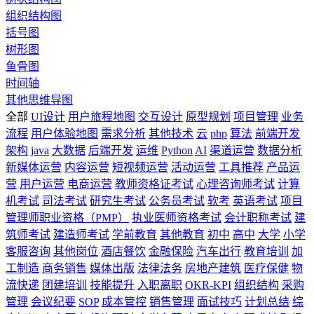
组织结构图
括号图
树形图
鱼骨图
时间轴
其他思维导图
全部
UI设计
用户旅程地图
交互设计
原型规划
项目管理
业务
流程
用户体验地图
需求分析
其他技术
云
php
算法
前端开发
架构
java
大数据
后端开发
运维
Python
AI
渠道运营
数据分析
新媒体运营
内容运营
短视频运营
活动运营
工具推荐
产品运
营
用户运营
电商运营
教师资格证考试
心理咨询师考试
计算
机考试
司法考试
研究生考试
公务员考试
软考
英语考试
项目
管理师职业资格（PMP）
执业医师资格考试
会计职称考试
建
筑师考试
建造师考试
学前教育
其他教育
初中
高中
大学
小学
客服咨询
其他岗位
酒店餐饮
金融保险
汽车出行
教育培训
加
工制造
商务销售
媒体出版
法律法务
房地产建筑
医疗保健
物
流快递
团建培训
技能提升
入职离职
OKR-KPI
组织结构
采购
管理
会议纪要
SOP
成本管控
销售管理
面试技巧
计划总结
综