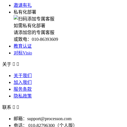
邀请有礼
私有化部署
如需私有化部署
请添加您的专属客服
或致电：010-86393609
教育认证
对标Visio
关于


关于我们
加入我们
服务条款
隐私政策
联系


邮箱：support@processon.com
电话：
010-82796300（个人版）