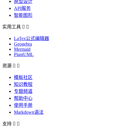
原型设计
API服务
智能图形
实用工具


LaTex公式编辑器
Geogebra
Mermaid
PlantUML
资源


模板社区
知识教程
专题频道
帮助中心
使用手册
Markdown语法
支持

