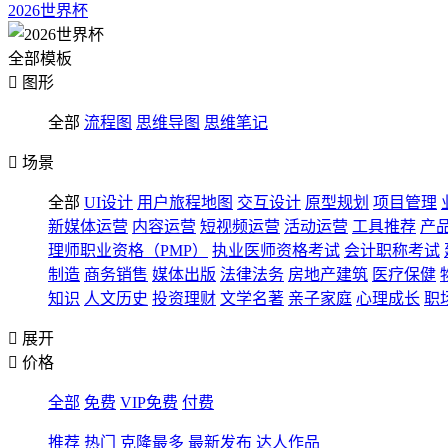
2026世界杯
全部模板

图形
全部
流程图
思维导图
思维笔记

场景
全部
UI设计
用户旅程地图
交互设计
原型规划
项目管理
新媒体运营
内容运营
短视频运营
活动运营
工具推荐
产
理师职业资格（PMP）
执业医师资格考试
会计职称考试
制造
商务销售
媒体出版
法律法务
房地产建筑
医疗保健
知识
人文历史
投资理财
文学名著
亲子家庭
心理成长
职

展开

价格
全部
免费
VIP免费
付费
推荐
热门
克隆最多
最新发布
达人作品