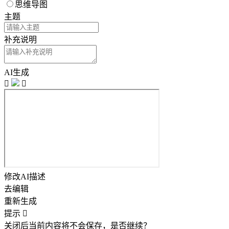
思维导图
主题
补充说明
AI生成


修改AI描述
去编辑
重新生成
提示

关闭后当前内容将不会保存，是否继续？