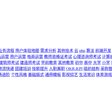
业务流程
用户体验地图
需求分析
其他技术
云
php
算法
前端开发
品运营
用户运营
电商运营
教师资格证考试
心理咨询师考试
计算
建筑师考试
建造师考试
学前教育
其他教育
初中
高中
大学
小学
物流快递
团建培训
技能提升
入职离职
OKR-KPI
组织结构
采购
场进阶
个性风格
基础版式
通用模板
影视综艺
生活常识
体育游戏