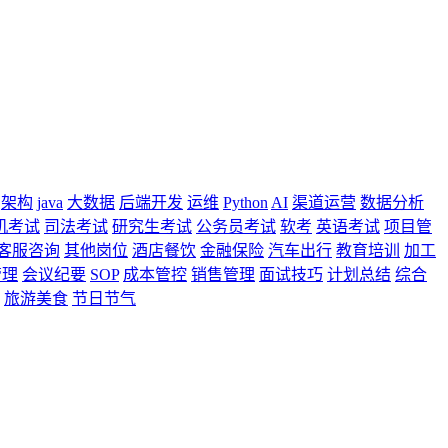
架构
java
大数据
后端开发
运维
Python
AI
渠道运营
数据分析
机考试
司法考试
研究生考试
公务员考试
软考
英语考试
项目管
客服咨询
其他岗位
酒店餐饮
金融保险
汽车出行
教育培训
加工
管理
会议纪要
SOP
成本管控
销售管理
面试技巧
计划总结
综合
旅游美食
节日节气