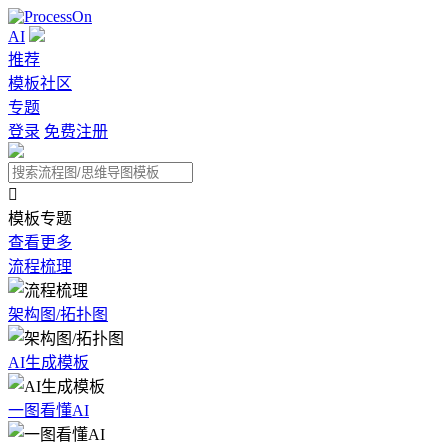
AI
推荐
模板社区
专题
登录
免费注册

模板专题
查看更多
流程梳理
架构图/拓扑图
AI生成模板
一图看懂AI