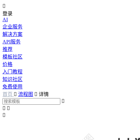

登录
AI
企业服务
解决方案
API服务
推荐
模板社区
价格
入门教程
知识社区
免费使用
首页

流程图

详情



