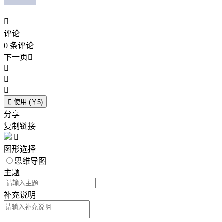

评论
0
条评论
下一页





使用 (￥5)
分享
复制链接

图形选择
思维导图
主题
补充说明