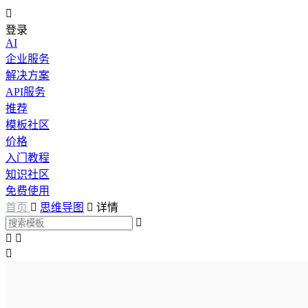

登录
AI
企业服务
解决方案
API服务
推荐
模板社区
价格
入门教程
知识社区
免费使用
首页

思维导图

详情



