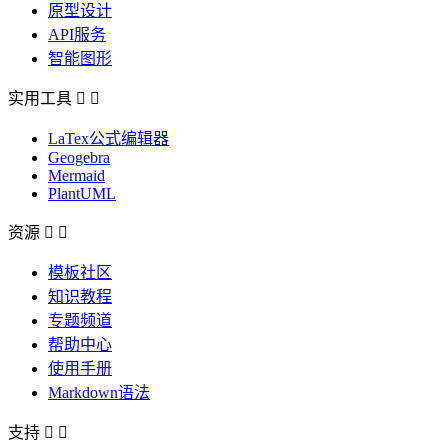
原型设计
API服务
智能图形
实用工具


LaTex公式编辑器
Geogebra
Mermaid
PlantUML
资源


模板社区
知识教程
专题频道
帮助中心
使用手册
Markdown语法
支持

