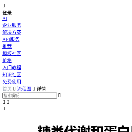

登录
AI
企业服务
解决方案
API服务
推荐
模板社区
价格
入门教程
知识社区
免费使用
首页

流程图

详情



