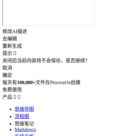
修改AI描述
去编辑
重新生成
提示

关闭后当前内容将不会保存，是否继续？
取消
确定
每天有
100,000+
文件在ProcessOn创建
免费使用
产品


思维导图
流程图
思维笔记
Markdown