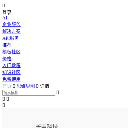

登录
AI
企业服务
解决方案
API服务
推荐
模板社区
价格
入门教程
知识社区
免费使用
首页

思维导图

详情



