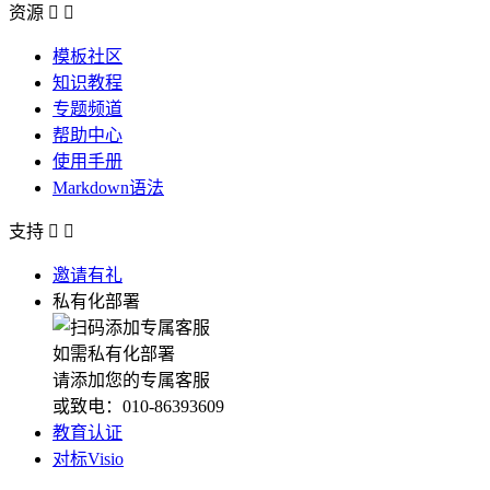
资源


模板社区
知识教程
专题频道
帮助中心
使用手册
Markdown语法
支持


邀请有礼
私有化部署
如需私有化部署
请添加您的专属客服
或致电：010-86393609
教育认证
对标Visio