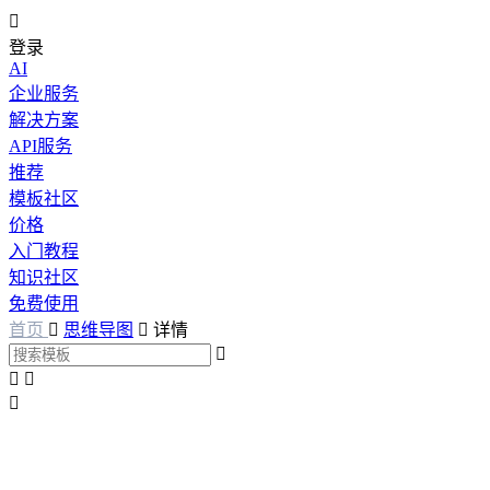

登录
AI
企业服务
解决方案
API服务
推荐
模板社区
价格
入门教程
知识社区
免费使用
首页

思维导图

详情



