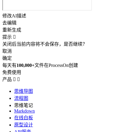
修改AI描述
去编辑
重新生成
提示

关闭后当前内容将不会保存，是否继续？
取消
确定
每天有
100,000+
文件在ProcessOn创建
免费使用
产品


思维导图
流程图
思维笔记
Markdown
在线白板
原型设计
API服务