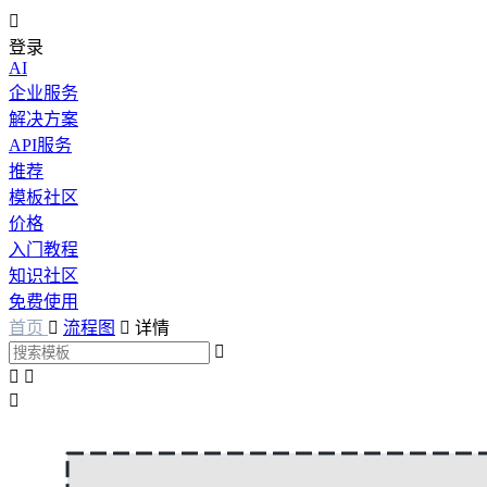

登录
AI
企业服务
解决方案
API服务
推荐
模板社区
价格
入门教程
知识社区
免费使用
首页

流程图

详情



