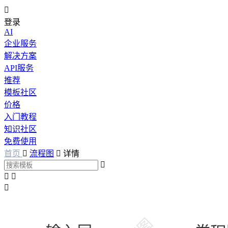

登录
AI
企业服务
解决方案
API服务
推荐
模板社区
价格
入门教程
知识社区
免费使用
首页

流程图

详情



