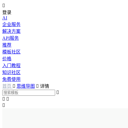

登录
AI
企业服务
解决方案
API服务
推荐
模板社区
价格
入门教程
知识社区
免费使用
首页

思维导图

详情



