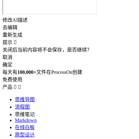
修改AI描述
去编辑
重新生成
提示

关闭后当前内容将不会保存，是否继续？
取消
确定
每天有
100,000+
文件在ProcessOn创建
免费使用
产品


思维导图
流程图
思维笔记
Markdown
在线白板
原型设计