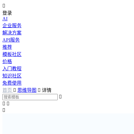

登录
AI
企业服务
解决方案
API服务
推荐
模板社区
价格
入门教程
知识社区
免费使用
首页

思维导图

详情



