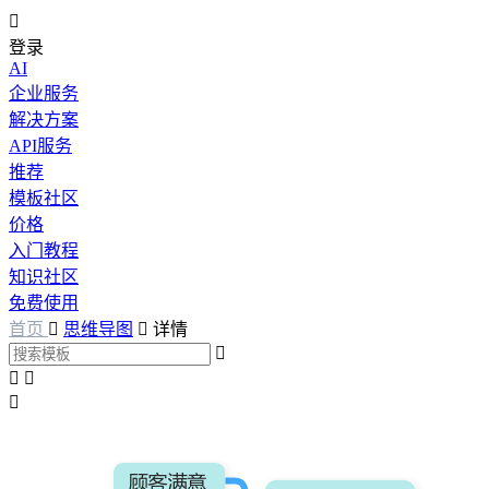

登录
AI
企业服务
解决方案
API服务
推荐
模板社区
价格
入门教程
知识社区
免费使用
首页

思维导图

详情



