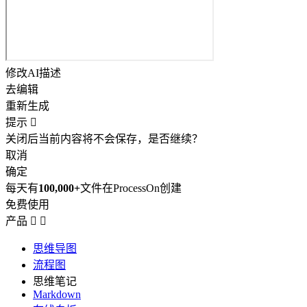
修改AI描述
去编辑
重新生成
提示

关闭后当前内容将不会保存，是否继续？
取消
确定
每天有
100,000+
文件在ProcessOn创建
免费使用
产品


思维导图
流程图
思维笔记
Markdown