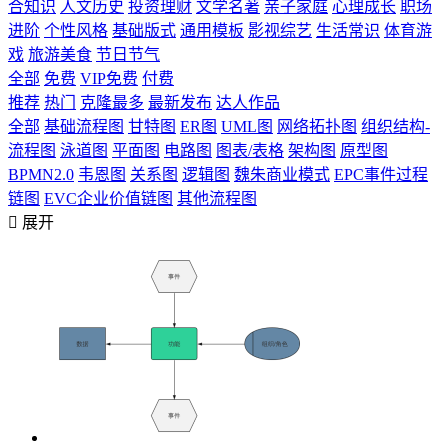
合知识
人文历史
投资理财
文学名著
亲子家庭
心理成长
职场
进阶
个性风格
基础版式
通用模板
影视综艺
生活常识
体育游
戏
旅游美食
节日节气
全部
免费
VIP免费
付费
推荐
热门
克隆最多
最新发布
达人作品
全部
基础流程图
甘特图
ER图
UML图
网络拓扑图
组织结构-
流程图
泳道图
平面图
电路图
图表/表格
架构图
原型图
BPMN2.0
韦恩图
关系图
逻辑图
魏朱商业模式
EPC事件过程
链图
EVC企业价值链图
其他流程图

展开