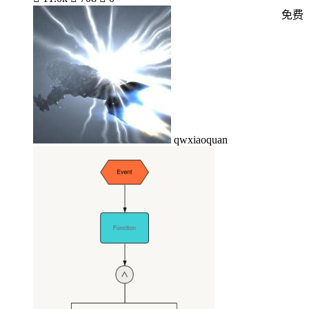
免费
qwxiaoquan