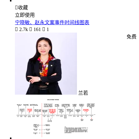

收藏
立即使用
宁晓敏、赵永文案事件时间线图表

2.7k

161

1
免费
兰若