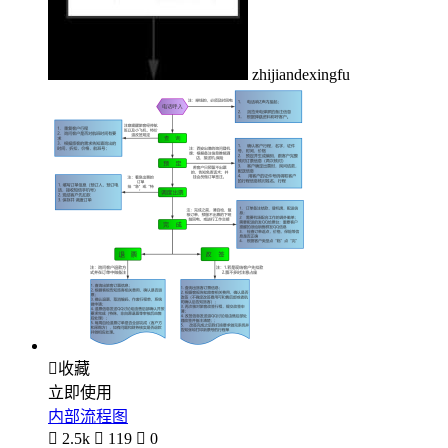
zhijiandexingfu

收藏
立即使用
内部流程图

2.5k

119

0