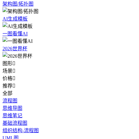
架构图/拓扑图
AI生成模板
一图看懂AI
2026世界杯
图形

场景

价格

推荐

全部
流程图
思维导图
思维笔记
基础流程图
组织结构-流程图
UML图