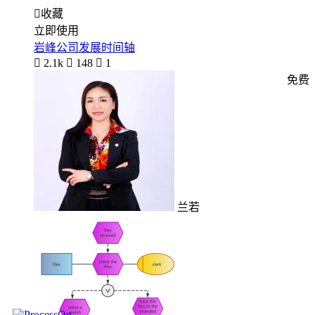

收藏
立即使用
岩峰公司发展时间轴

2.1k

148

1
免费
兰若