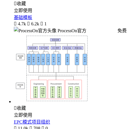

收藏
立即使用
基础模板

4.7k

6.2k

1
ProcessOn官方
免费

收藏
立即使用
EPC模式项目组织

11.0k

708

0