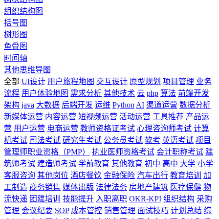
组织结构图
括号图
树形图
鱼骨图
时间轴
其他思维导图
全部
UI设计
用户旅程地图
交互设计
原型规划
项目管理
业务
流程
用户体验地图
需求分析
其他技术
云
php
算法
前端开发
架构
java
大数据
后端开发
运维
Python
AI
渠道运营
数据分析
新媒体运营
内容运营
短视频运营
活动运营
工具推荐
产品运
营
用户运营
电商运营
教师资格证考试
心理咨询师考试
计算
机考试
司法考试
研究生考试
公务员考试
软考
英语考试
项目
管理师职业资格（PMP）
执业医师资格考试
会计职称考试
建
筑师考试
建造师考试
学前教育
其他教育
初中
高中
大学
小学
客服咨询
其他岗位
酒店餐饮
金融保险
汽车出行
教育培训
加
工制造
商务销售
媒体出版
法律法务
房地产建筑
医疗保健
物
流快递
团建培训
技能提升
入职离职
OKR-KPI
组织结构
采购
管理
会议纪要
SOP
成本管控
销售管理
面试技巧
计划总结
综