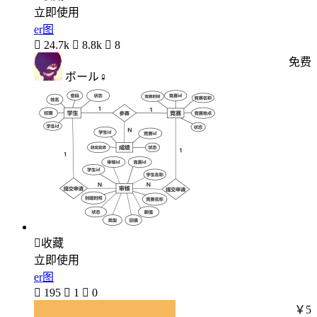
立即使用
er图

24.7k

8.8k

8
免费
ボール♀

收藏
立即使用
er图

195

1

0
￥5