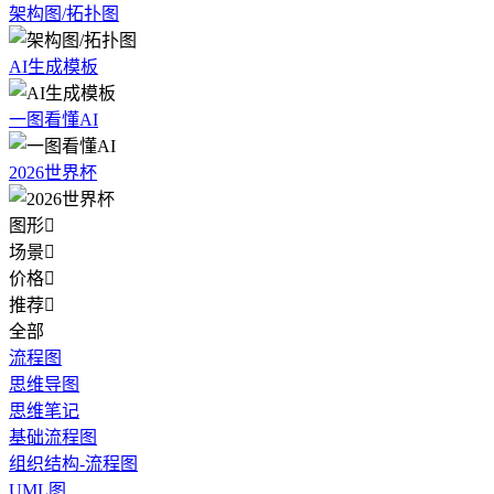
架构图/拓扑图
AI生成模板
一图看懂AI
2026世界杯
图形

场景

价格

推荐

全部
流程图
思维导图
思维笔记
基础流程图
组织结构-流程图
UML图