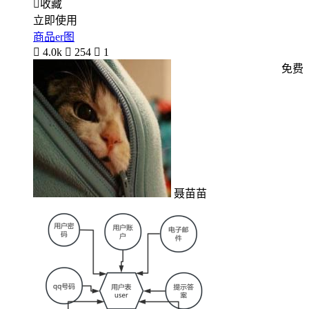

收藏
立即使用
商品er图

4.0k

254

1
免费
聂苗苗