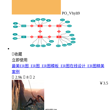
PO_Vhyli9

收藏
立即使用
最美ER图_ER图_ER图模板_ER图在线设计_ER图精美
案例

2.9k

8

2
￥3.5