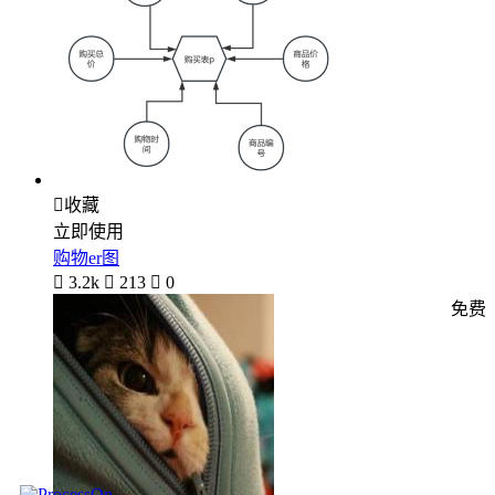

收藏
立即使用
购物er图

3.2k

213

0
免费