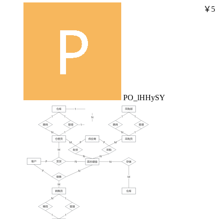
￥5
PO_lHHySY