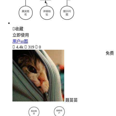

收藏
立即使用
用户er图

4.4k

319

0
免费
聂苗苗