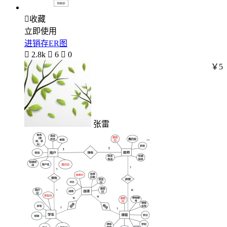

收藏
立即使用
进销存ER图

2.8k

6

0
￥5
张雷