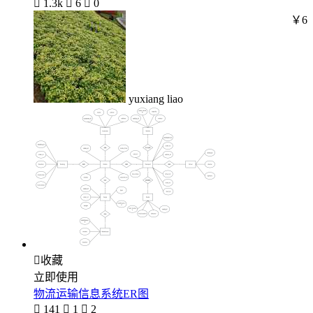

1.3k

6

0
￥6
yuxiang liao

收藏
立即使用
物流运输信息系统ER图

141

1

2