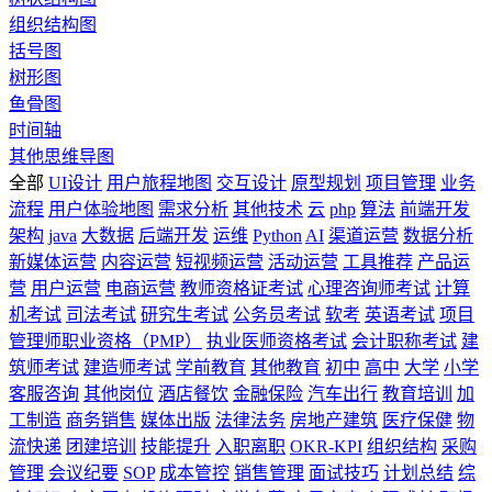
组织结构图
括号图
树形图
鱼骨图
时间轴
其他思维导图
全部
UI设计
用户旅程地图
交互设计
原型规划
项目管理
业务
流程
用户体验地图
需求分析
其他技术
云
php
算法
前端开发
架构
java
大数据
后端开发
运维
Python
AI
渠道运营
数据分析
新媒体运营
内容运营
短视频运营
活动运营
工具推荐
产品运
营
用户运营
电商运营
教师资格证考试
心理咨询师考试
计算
机考试
司法考试
研究生考试
公务员考试
软考
英语考试
项目
管理师职业资格（PMP）
执业医师资格考试
会计职称考试
建
筑师考试
建造师考试
学前教育
其他教育
初中
高中
大学
小学
客服咨询
其他岗位
酒店餐饮
金融保险
汽车出行
教育培训
加
工制造
商务销售
媒体出版
法律法务
房地产建筑
医疗保健
物
流快递
团建培训
技能提升
入职离职
OKR-KPI
组织结构
采购
管理
会议纪要
SOP
成本管控
销售管理
面试技巧
计划总结
综