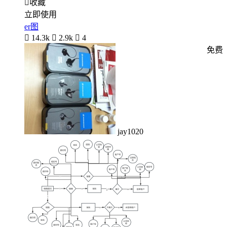

收藏
立即使用
er图

14.3k

2.9k

4
免费
jay1020