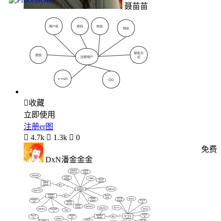
聂苗苗

收藏
立即使用
注册er图

4.7k

1.3k

0
免费
DxN潘金金金