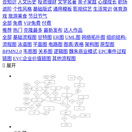
合知识
人文历史
投资理财
文学名著
亲子家庭
心理成长
职场
进阶
个性风格
基础版式
通用模板
影视综艺
生活常识
体育游
戏
旅游美食
节日节气
全部
免费
VIP免费
付费
推荐
热门
克隆最多
最新发布
达人作品
全部
基础流程图
甘特图
ER图
UML图
网络拓扑图
组织结构-
流程图
泳道图
平面图
电路图
图表/表格
架构图
原型图
BPMN2.0
韦恩图
关系图
逻辑图
魏朱商业模式
EPC事件过程
链图
EVC企业价值链图
其他流程图

展开