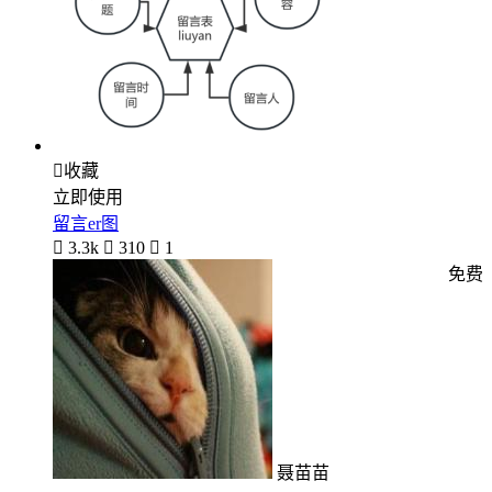

收藏
立即使用
留言er图

3.3k

310

1
免费
聂苗苗