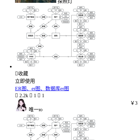
探照灯

收藏
立即使用
ER图、er图、数据库er图

2.2k

1

1
￥3
唯一ю