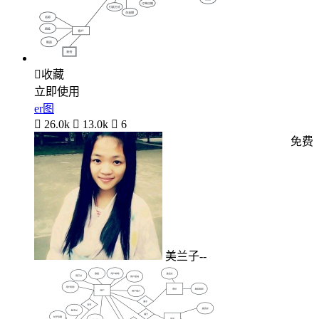

收藏
立即使用
er图

26.0k

13.0k

6
免费
美兰子--