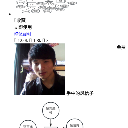

收藏
立即使用
整体er图

12.0k

1.8k

3
免费
手中的风信子