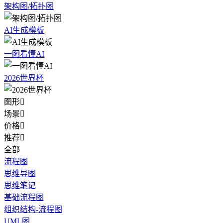
架构图/拓扑图
AI生成模板
一图看懂AI
2026世界杯
图形

场景

价格

推荐

全部
流程图
思维导图
思维笔记
基础流程图
组织结构-流程图
UML图