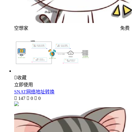
空想家
免费

收藏
立即使用
SNAT网络地址转换

147

0

0