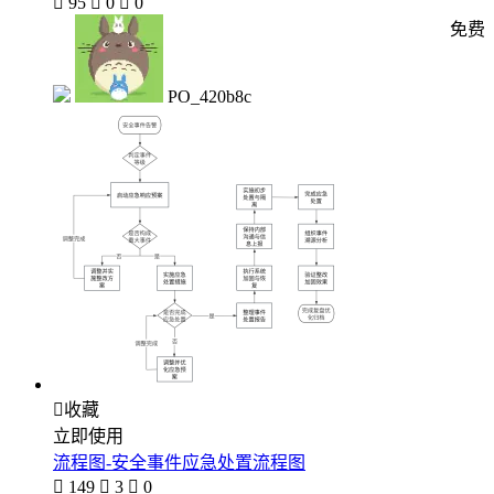

95

0

0
免费
PO_420b8c

收藏
立即使用
流程图-安全事件应急处置流程图

149

3

0