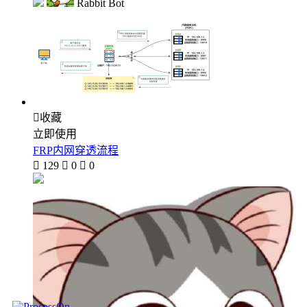
Rabbit Bot

收藏
立即使用
FRP内网穿透流程

129

0

0