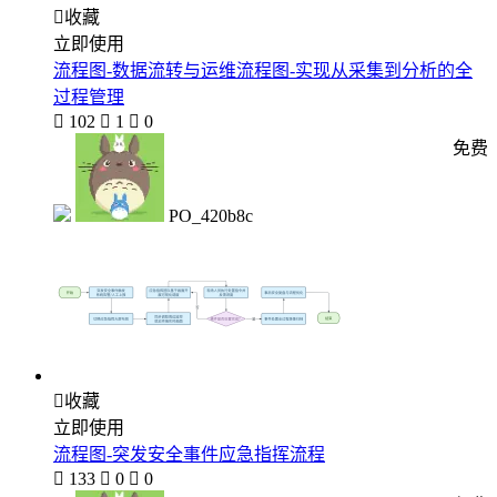

收藏
立即使用
流程图-数据流转与运维流程图-实现从采集到分析的全
过程管理

102

1

0
免费
PO_420b8c

收藏
立即使用
流程图-突发安全事件应急指挥流程

133

0

0