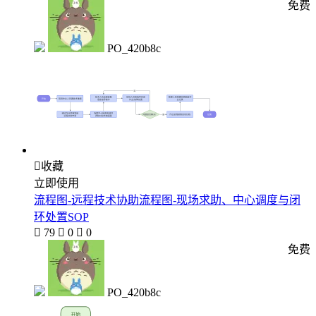
免费
PO_420b8c

收藏
立即使用
流程图-远程技术协助流程图-现场求助、中心调度与闭
环处置SOP

79

0

0
免费
PO_420b8c