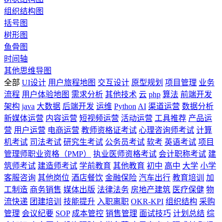
组织结构图
括号图
树形图
鱼骨图
时间轴
其他思维导图
全部
UI设计
用户旅程地图
交互设计
原型规划
项目管理
业务
流程
用户体验地图
需求分析
其他技术
云
php
算法
前端开发
架构
java
大数据
后端开发
运维
Python
AI
渠道运营
数据分析
新媒体运营
内容运营
短视频运营
活动运营
工具推荐
产品运
营
用户运营
电商运营
教师资格证考试
心理咨询师考试
计算
机考试
司法考试
研究生考试
公务员考试
软考
英语考试
项目
管理师职业资格（PMP）
执业医师资格考试
会计职称考试
建
筑师考试
建造师考试
学前教育
其他教育
初中
高中
大学
小学
客服咨询
其他岗位
酒店餐饮
金融保险
汽车出行
教育培训
加
工制造
商务销售
媒体出版
法律法务
房地产建筑
医疗保健
物
流快递
团建培训
技能提升
入职离职
OKR-KPI
组织结构
采购
管理
会议纪要
SOP
成本管控
销售管理
面试技巧
计划总结
综