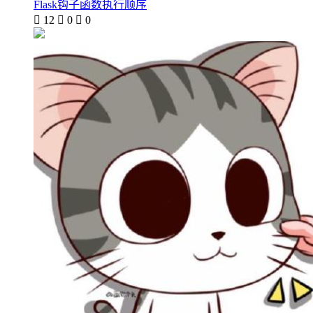
Flask钩子函数执行顺序

12

0

0