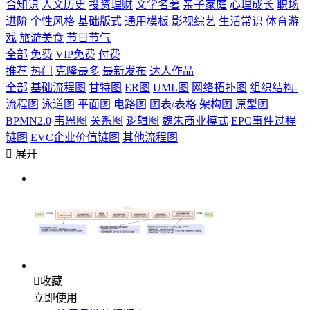
合知识
人文历史
投资理财
文学名著
亲子家庭
心理成长
职场
进阶
个性风格
基础版式
通用模板
影视综艺
生活常识
体育游
戏
旅游美食
节日节气
全部
免费
VIP免费
付费
推荐
热门
克隆最多
最新发布
达人作品
全部
基础流程图
甘特图
ER图
UML图
网络拓扑图
组织结构-
流程图
泳道图
平面图
电路图
图表/表格
架构图
原型图
BPMN2.0
韦恩图
关系图
逻辑图
魏朱商业模式
EPC事件过程
链图
EVC企业价值链图
其他流程图

展开

收藏
立即使用