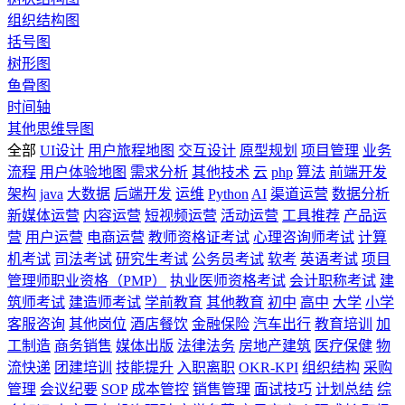
组织结构图
括号图
树形图
鱼骨图
时间轴
其他思维导图
全部
UI设计
用户旅程地图
交互设计
原型规划
项目管理
业务
流程
用户体验地图
需求分析
其他技术
云
php
算法
前端开发
架构
java
大数据
后端开发
运维
Python
AI
渠道运营
数据分析
新媒体运营
内容运营
短视频运营
活动运营
工具推荐
产品运
营
用户运营
电商运营
教师资格证考试
心理咨询师考试
计算
机考试
司法考试
研究生考试
公务员考试
软考
英语考试
项目
管理师职业资格（PMP）
执业医师资格考试
会计职称考试
建
筑师考试
建造师考试
学前教育
其他教育
初中
高中
大学
小学
客服咨询
其他岗位
酒店餐饮
金融保险
汽车出行
教育培训
加
工制造
商务销售
媒体出版
法律法务
房地产建筑
医疗保健
物
流快递
团建培训
技能提升
入职离职
OKR-KPI
组织结构
采购
管理
会议纪要
SOP
成本管控
销售管理
面试技巧
计划总结
综