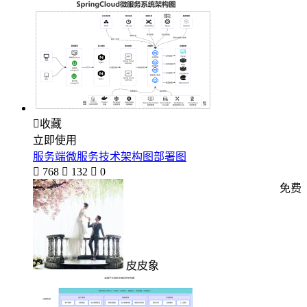

收藏
立即使用
服务端微服务技术架构图部署图

768

132

0
免费
皮皮象