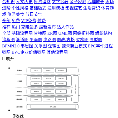
合知识
人文历史
投资理财
文学名著
亲子家庭
心理成长
职场
进阶
个性风格
基础版式
通用模板
影视综艺
生活常识
体育游
戏
旅游美食
节日节气
全部
免费
VIP免费
付费
推荐
热门
克隆最多
最新发布
达人作品
全部
基础流程图
甘特图
ER图
UML图
网络拓扑图
组织结构-
流程图
泳道图
平面图
电路图
图表/表格
架构图
原型图
BPMN2.0
韦恩图
关系图
逻辑图
魏朱商业模式
EPC事件过程
链图
EVC企业价值链图
其他流程图

展开

收藏