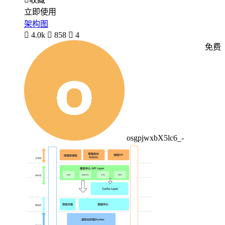
立即使用
架构图

4.0k

858

4
免费
osgpjwxbX5lc6_-