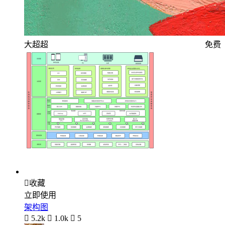
大超超
免费

收藏
立即使用
架构图

5.2k

1.0k

5