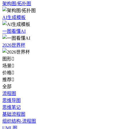
架构图/拓扑图
AI生成模板
一图看懂AI
2026世界杯
图形

场景

价格

推荐

全部
流程图
思维导图
思维笔记
基础流程图
组织结构-流程图
UML图