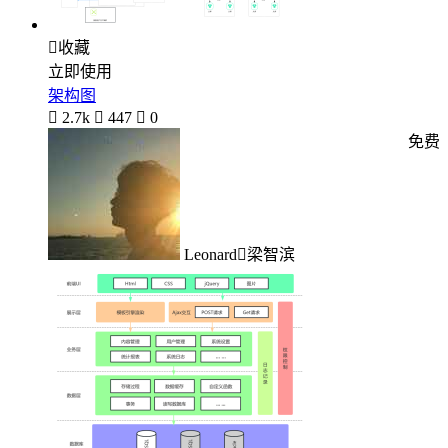

收藏
立即使用
架构图

2.7k

447

0
免费
Leonard梁智滨