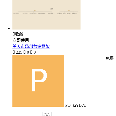

收藏
立即使用
美天市场部营销框架

225

0

0
免费
PO_kiYB7z