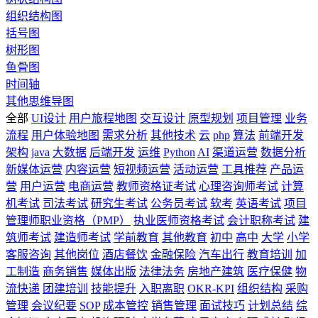
组织结构图
括号图
树形图
鱼骨图
时间轴
其他思维导图
全部
UI设计
用户旅程地图
交互设计
原型规划
项目管理
业务
流程
用户体验地图
需求分析
其他技术
云
php
算法
前端开发
架构
java
大数据
后端开发
运维
Python
AI
渠道运营
数据分析
新媒体运营
内容运营
短视频运营
活动运营
工具推荐
产品运
营
用户运营
电商运营
教师资格证考试
心理咨询师考试
计算
机考试
司法考试
研究生考试
公务员考试
软考
英语考试
项目
管理师职业资格（PMP）
执业医师资格考试
会计职称考试
建
筑师考试
建造师考试
学前教育
其他教育
初中
高中
大学
小学
客服咨询
其他岗位
酒店餐饮
金融保险
汽车出行
教育培训
加
工制造
商务销售
媒体出版
法律法务
房地产建筑
医疗保健
物
流快递
团建培训
技能提升
入职离职
OKR-KPI
组织结构
采购
管理
会议纪要
SOP
成本管控
销售管理
面试技巧
计划总结
综