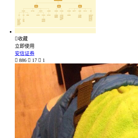

收藏
立即使用
安信证券

886

17

1