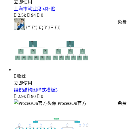
立即使用
上海市就业见习补贴

2.5k

94

0
免费
🇫 🇪 🇳 🇬 🇾 🇺

收藏
立即使用
组织结构图样式模板3

2.9k

90

0
ProcessOn官方
免费