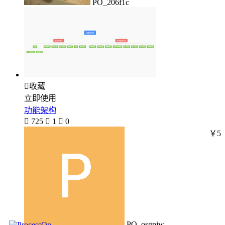
PO_206f1c

收藏
立即使用
功能架构

725

1

0
￥5
PO_osgpjw