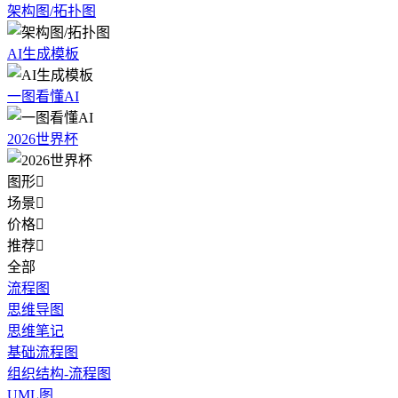
架构图/拓扑图
AI生成模板
一图看懂AI
2026世界杯
图形

场景

价格

推荐

全部
流程图
思维导图
思维笔记
基础流程图
组织结构-流程图
UML图