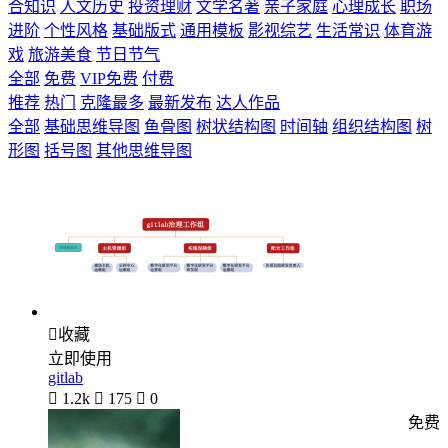
合知识
人文历史
投资理财
文学名著
亲子家庭
心理成长
职场
进阶
个性风格
基础版式
通用模板
影视综艺
生活常识
体育游
戏
旅游美食
节日节气
全部
免费
VIP免费
付费
推荐
热门
克隆最多
最新发布
达人作品
全部
基础思维导图
鱼骨图
树状结构图
时间轴
组织结构图
树
形图
括号图
其他思维导图

收藏
立即使用
gitlab

1.2k

175

0
免费