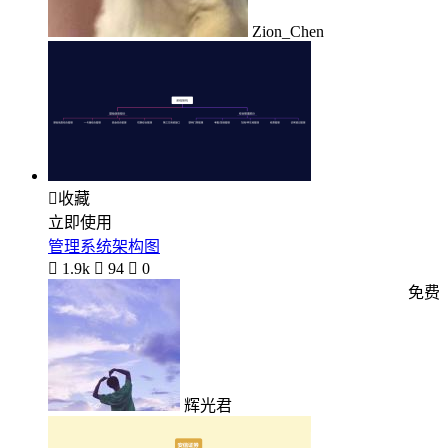
Zion_Chen

收藏
立即使用
管理系统架构图

1.9k

94

0
免费
辉光君