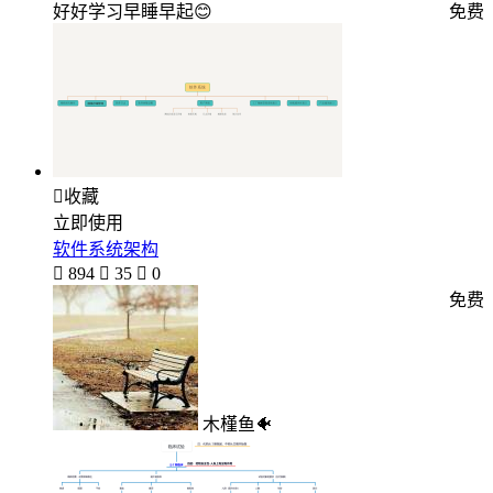
好好学习早睡早起😊
免费

收藏
立即使用
软件系统架构

894

35

0
免费
木槿鱼🐠