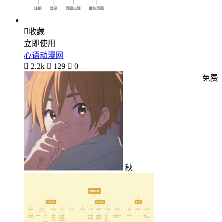

收藏
立即使用
心语动漫网

2.2k

129

0
免费
秋