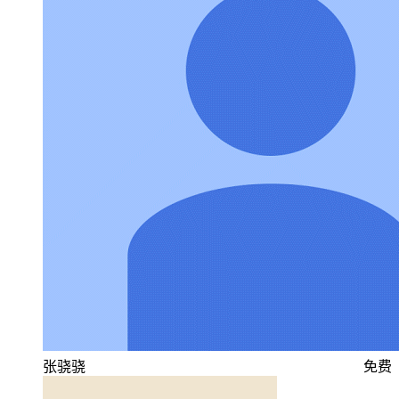
张骁骁
免费