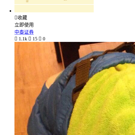

收藏
立即使用
中泰证券

1.1k

15

0