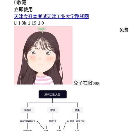

收藏
立即使用
天津专升本考试天津工业大学路线图

1.3k

19

0
免费
兔子在敲bug