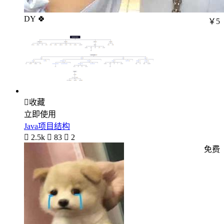
DY 🍀
￥5

收藏
立即使用
Java项目结构

2.5k

83

2
免费