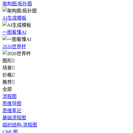
架构图/拓扑图
AI生成模板
一图看懂AI
2026世界杯
图形

场景

价格

推荐

全部
流程图
思维导图
思维笔记
基础流程图
组织结构-流程图
UML图