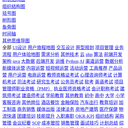
组织结构图
括号图
树形图
鱼骨图
时间轴
其他思维导图
全部
UI设计
用户旅程地图
交互设计
原型规划
项目管理
业务
流程
用户体验地图
需求分析
其他技术
云
php
算法
前端开发
架构
java
大数据
后端开发
运维
Python
AI
渠道运营
数据分析
新媒体运营
内容运营
短视频运营
活动运营
工具推荐
产品运
营
用户运营
电商运营
教师资格证考试
心理咨询师考试
计算
机考试
司法考试
研究生考试
公务员考试
软考
英语考试
项目
管理师职业资格（PMP）
执业医师资格考试
会计职称考试
建
筑师考试
建造师考试
学前教育
其他教育
初中
高中
大学
小学
客服咨询
其他岗位
酒店餐饮
金融保险
汽车出行
教育培训
加
工制造
商务销售
媒体出版
法律法务
房地产建筑
医疗保健
物
流快递
团建培训
技能提升
入职离职
OKR-KPI
组织结构
采购
管理
会议纪要
SOP
成本管控
销售管理
面试技巧
计划总结
综