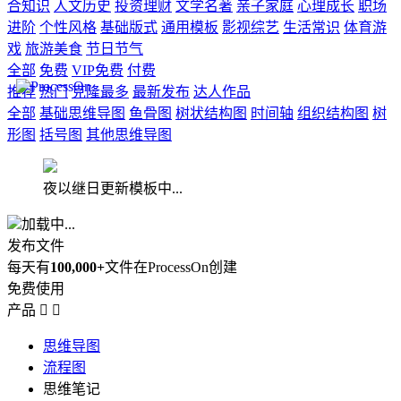
合知识
人文历史
投资理财
文学名著
亲子家庭
心理成长
职场
进阶
个性风格
基础版式
通用模板
影视综艺
生活常识
体育游
戏
旅游美食
节日节气
全部
免费
VIP免费
付费
推荐
热门
克隆最多
最新发布
达人作品
全部
基础思维导图
鱼骨图
树状结构图
时间轴
组织结构图
树
形图
括号图
其他思维导图
夜以继日更新模板中...
加载中...
发布文件
每天有
100,000+
文件在ProcessOn创建
免费使用
产品


思维导图
流程图
思维笔记