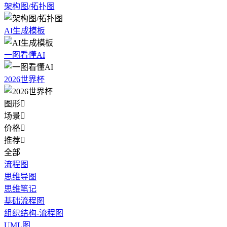
架构图/拓扑图
AI生成模板
一图看懂AI
2026世界杯
图形

场景

价格

推荐

全部
流程图
思维导图
思维笔记
基础流程图
组织结构-流程图
UML图