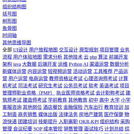
组织结构图
括号图
树形图
鱼骨图
时间轴
其他思维导图
全部
UI设计
用户旅程地图
交互设计
原型规划
项目管理
业务
流程
用户体验地图
需求分析
其他技术
云
php
算法
前端开发
架构
java
大数据
后端开发
运维
Python
AI
渠道运营
数据分析
新媒体运营
内容运营
短视频运营
活动运营
工具推荐
产品运
营
用户运营
电商运营
教师资格证考试
心理咨询师考试
计算
机考试
司法考试
研究生考试
公务员考试
软考
英语考试
项目
管理师职业资格（PMP）
执业医师资格考试
会计职称考试
建
筑师考试
建造师考试
学前教育
其他教育
初中
高中
大学
小学
客服咨询
其他岗位
酒店餐饮
金融保险
汽车出行
教育培训
加
工制造
商务销售
媒体出版
法律法务
房地产建筑
医疗保健
物
流快递
团建培训
技能提升
入职离职
OKR-KPI
组织结构
采购
管理
会议纪要
SOP
成本管控
销售管理
面试技巧
计划总结
综