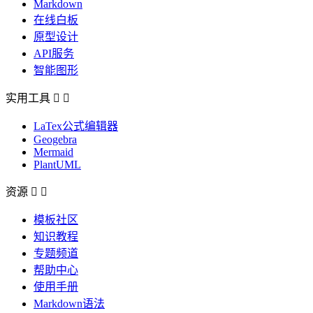
Markdown
在线白板
原型设计
API服务
智能图形
实用工具


LaTex公式编辑器
Geogebra
Mermaid
PlantUML
资源


模板社区
知识教程
专题频道
帮助中心
使用手册
Markdown语法