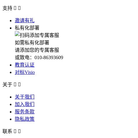
支持


邀请有礼
私有化部署
如需私有化部署
请添加您的专属客服
或致电：010-86393609
教育认证
对标Visio
关于


关于我们
加入我们
服务条款
隐私政策
联系

