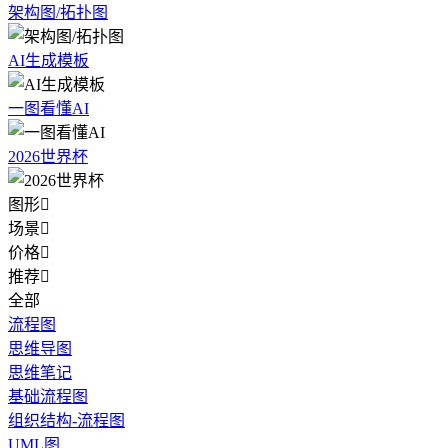
架构图/拓扑图
AI生成模板
一图看懂AI
2026世界杯
图形

场景

价格

推荐

全部
流程图
思维导图
思维笔记
基础流程图
组织结构-流程图
UML图