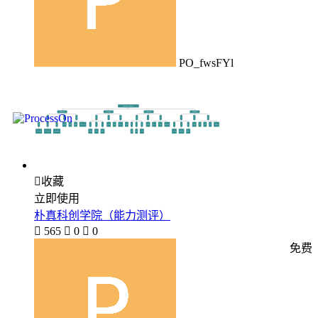
PO_fwsFYl

收藏
立即使用
朴真科创学院（能力测评）

565

0

0
免费