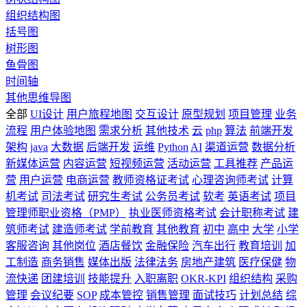
组织结构图
括号图
树形图
鱼骨图
时间轴
其他思维导图
全部
UI设计
用户旅程地图
交互设计
原型规划
项目管理
业务
流程
用户体验地图
需求分析
其他技术
云
php
算法
前端开发
架构
java
大数据
后端开发
运维
Python
AI
渠道运营
数据分析
新媒体运营
内容运营
短视频运营
活动运营
工具推荐
产品运
营
用户运营
电商运营
教师资格证考试
心理咨询师考试
计算
机考试
司法考试
研究生考试
公务员考试
软考
英语考试
项目
管理师职业资格（PMP）
执业医师资格考试
会计职称考试
建
筑师考试
建造师考试
学前教育
其他教育
初中
高中
大学
小学
客服咨询
其他岗位
酒店餐饮
金融保险
汽车出行
教育培训
加
工制造
商务销售
媒体出版
法律法务
房地产建筑
医疗保健
物
流快递
团建培训
技能提升
入职离职
OKR-KPI
组织结构
采购
管理
会议纪要
SOP
成本管控
销售管理
面试技巧
计划总结
综