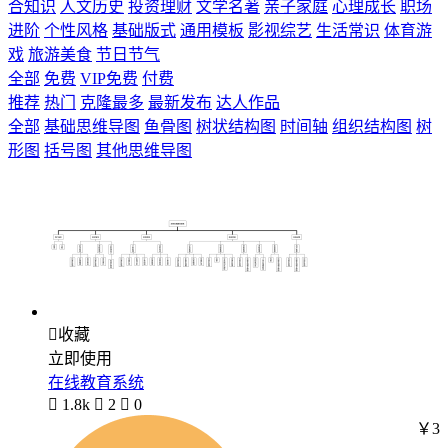
合知识
人文历史
投资理财
文学名著
亲子家庭
心理成长
职场
进阶
个性风格
基础版式
通用模板
影视综艺
生活常识
体育游
戏
旅游美食
节日节气
全部
免费
VIP免费
付费
推荐
热门
克隆最多
最新发布
达人作品
全部
基础思维导图
鱼骨图
树状结构图
时间轴
组织结构图
树
形图
括号图
其他思维导图

收藏
立即使用
在线教育系统

1.8k

2

0
￥3