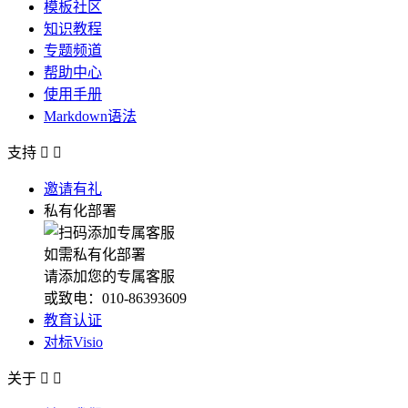
模板社区
知识教程
专题频道
帮助中心
使用手册
Markdown语法
支持


邀请有礼
私有化部署
如需私有化部署
请添加您的专属客服
或致电：010-86393609
教育认证
对标Visio
关于

