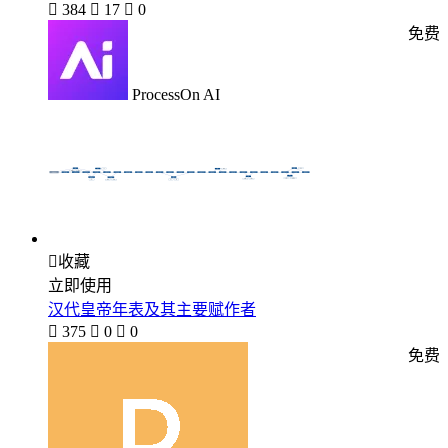

384

17

0
免费
ProcessOn AI

收藏
立即使用
汉代皇帝年表及其主要赋作者

375

0

0
免费