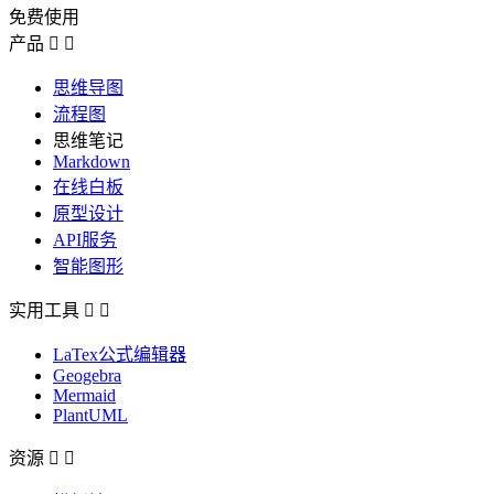
免费使用
产品


思维导图
流程图
思维笔记
Markdown
在线白板
原型设计
API服务
智能图形
实用工具


LaTex公式编辑器
Geogebra
Mermaid
PlantUML
资源

