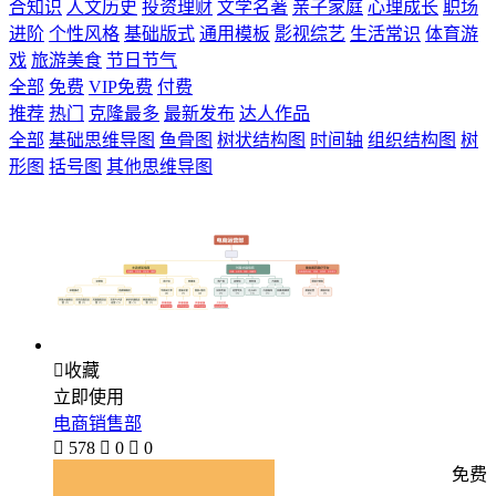
合知识
人文历史
投资理财
文学名著
亲子家庭
心理成长
职场
进阶
个性风格
基础版式
通用模板
影视综艺
生活常识
体育游
戏
旅游美食
节日节气
全部
免费
VIP免费
付费
推荐
热门
克隆最多
最新发布
达人作品
全部
基础思维导图
鱼骨图
树状结构图
时间轴
组织结构图
树
形图
括号图
其他思维导图

收藏
立即使用
电商销售部

578

0

0
免费