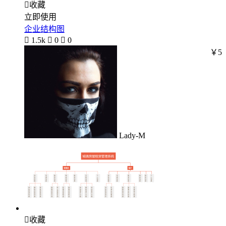

收藏
立即使用
企业结构图

1.5k

0

0
￥5
Lady-M

收藏