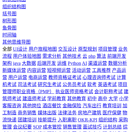
组织结构图
括号图
树形图
鱼骨图
时间轴
其他思维导图
全部
UI设计
用户旅程地图
交互设计
原型规划
项目管理
业务
流程
用户体验地图
需求分析
其他技术
云
php
算法
前端开发
架构
java
大数据
后端开发
运维
Python
AI
渠道运营
数据分析
新媒体运营
内容运营
短视频运营
活动运营
工具推荐
产品运
营
用户运营
电商运营
教师资格证考试
心理咨询师考试
计算
机考试
司法考试
研究生考试
公务员考试
软考
英语考试
项目
管理师职业资格（PMP）
执业医师资格考试
会计职称考试
建
筑师考试
建造师考试
学前教育
其他教育
初中
高中
大学
小学
客服咨询
其他岗位
酒店餐饮
金融保险
汽车出行
教育培训
加
工制造
商务销售
媒体出版
法律法务
房地产建筑
医疗保健
物
流快递
团建培训
技能提升
入职离职
OKR-KPI
组织结构
采购
管理
会议纪要
SOP
成本管控
销售管理
面试技巧
计划总结
综