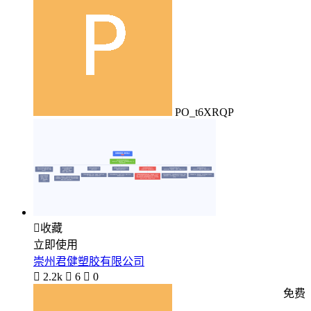
PO_t6XRQP

收藏
立即使用
崇州君健塑胶有限公司

2.2k

6

0
免费