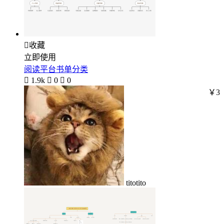

收藏
立即使用
阅读平台书单分类

1.9k

0

0
￥3
titotito