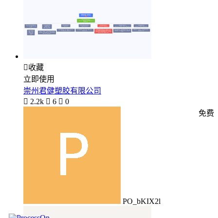

收藏
立即使用
崇州君健塑胶有限公司

2.2k

6

0
免费
PO_bKIX2l