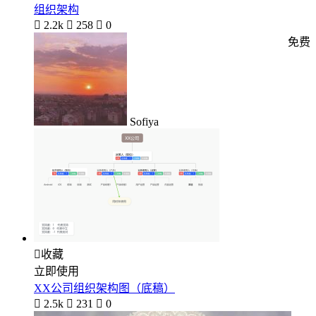
组织架构

2.2k

258

0
免费
Sofiya

收藏
立即使用
XX公司组织架构图（底稿）

2.5k

231

0