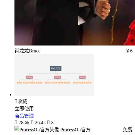
肖龙龙Bruce
￥6

收藏
立即使用
商品管理

78.6k

26.4k

8
ProcessOn官方
免费