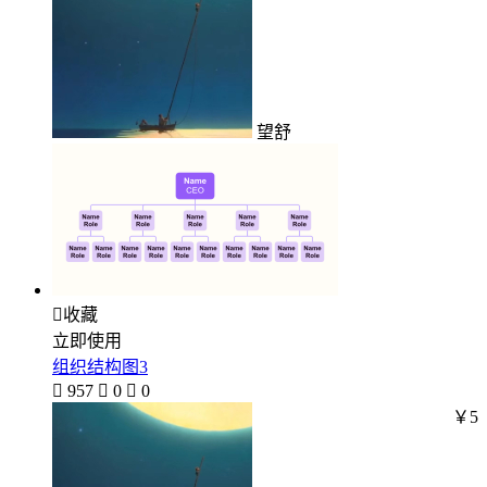
望舒

收藏
立即使用
组织结构图3

957

0

0
￥5