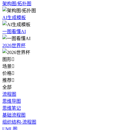
架构图/拓扑图
AI生成模板
一图看懂AI
2026世界杯
图形

场景

价格

推荐

全部
流程图
思维导图
思维笔记
基础流程图
组织结构-流程图
UML图