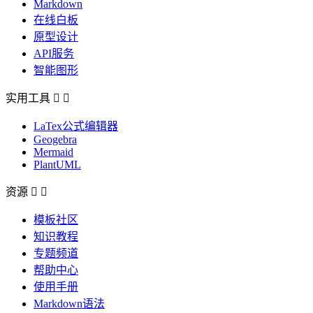
Markdown
在线白板
原型设计
API服务
智能图形
实用工具


LaTex公式编辑器
Geogebra
Mermaid
PlantUML
资源


模板社区
知识教程
专题频道
帮助中心
使用手册
Markdown语法