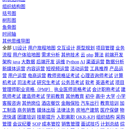
组织结构图
括号图
树形图
鱼骨图
时间轴
其他思维导图
全部
UI设计
用户旅程地图
交互设计
原型规划
项目管理
业务
流程
用户体验地图
需求分析
其他技术
云
php
算法
前端开发
架构
java
大数据
后端开发
运维
Python
AI
渠道运营
数据分析
新媒体运营
内容运营
短视频运营
活动运营
工具推荐
产品运
营
用户运营
电商运营
教师资格证考试
心理咨询师考试
计算
机考试
司法考试
研究生考试
公务员考试
软考
英语考试
项目
管理师职业资格（PMP）
执业医师资格考试
会计职称考试
建
筑师考试
建造师考试
学前教育
其他教育
初中
高中
大学
小学
客服咨询
其他岗位
酒店餐饮
金融保险
汽车出行
教育培训
加
工制造
商务销售
媒体出版
法律法务
房地产建筑
医疗保健
物
流快递
团建培训
技能提升
入职离职
OKR-KPI
组织结构
采购
管理
会议纪要
SOP
成本管控
销售管理
面试技巧
计划总结
综