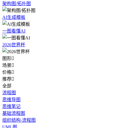
架构图/拓扑图
AI生成模板
一图看懂AI
2026世界杯
图形

场景

价格

推荐

全部
流程图
思维导图
思维笔记
基础流程图
组织结构-流程图
UML图