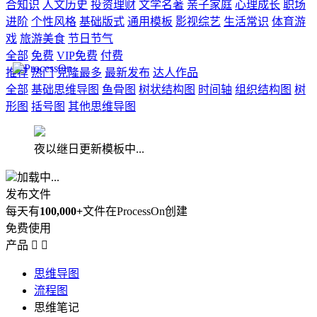
合知识
人文历史
投资理财
文学名著
亲子家庭
心理成长
职场
进阶
个性风格
基础版式
通用模板
影视综艺
生活常识
体育游
戏
旅游美食
节日节气
全部
免费
VIP免费
付费
推荐
热门
克隆最多
最新发布
达人作品
全部
基础思维导图
鱼骨图
树状结构图
时间轴
组织结构图
树
形图
括号图
其他思维导图
夜以继日更新模板中...
加载中...
发布文件
每天有
100,000+
文件在ProcessOn创建
免费使用
产品


思维导图
流程图
思维笔记