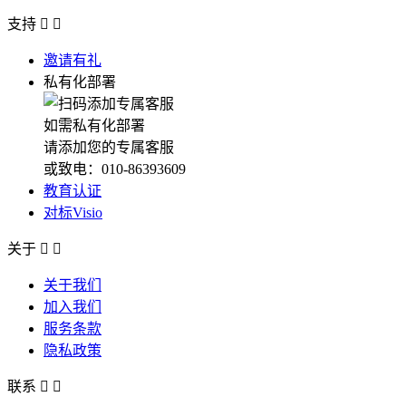
支持


邀请有礼
私有化部署
如需私有化部署
请添加您的专属客服
或致电：010-86393609
教育认证
对标Visio
关于


关于我们
加入我们
服务条款
隐私政策
联系

