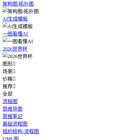
架构图/拓扑图
AI生成模板
一图看懂AI
2026世界杯
图形

场景

价格

推荐

全部
流程图
思维导图
思维笔记
基础流程图
组织结构-流程图
UML图