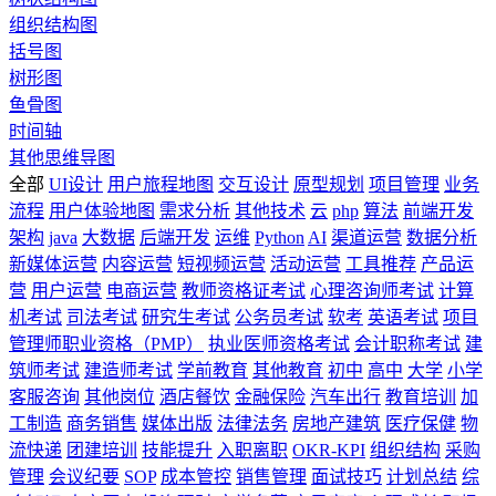
组织结构图
括号图
树形图
鱼骨图
时间轴
其他思维导图
全部
UI设计
用户旅程地图
交互设计
原型规划
项目管理
业务
流程
用户体验地图
需求分析
其他技术
云
php
算法
前端开发
架构
java
大数据
后端开发
运维
Python
AI
渠道运营
数据分析
新媒体运营
内容运营
短视频运营
活动运营
工具推荐
产品运
营
用户运营
电商运营
教师资格证考试
心理咨询师考试
计算
机考试
司法考试
研究生考试
公务员考试
软考
英语考试
项目
管理师职业资格（PMP）
执业医师资格考试
会计职称考试
建
筑师考试
建造师考试
学前教育
其他教育
初中
高中
大学
小学
客服咨询
其他岗位
酒店餐饮
金融保险
汽车出行
教育培训
加
工制造
商务销售
媒体出版
法律法务
房地产建筑
医疗保健
物
流快递
团建培训
技能提升
入职离职
OKR-KPI
组织结构
采购
管理
会议纪要
SOP
成本管控
销售管理
面试技巧
计划总结
综