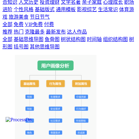
合知识
人文历史
投资理财
文学名著
亲子家庭
心理成长
职场
进阶
个性风格
基础版式
通用模板
影视综艺
生活常识
体育游
戏
旅游美食
节日节气
全部
免费
VIP免费
付费
推荐
热门
克隆最多
最新发布
达人作品
全部
基础思维导图
鱼骨图
树状结构图
时间轴
组织结构图
树
形图
括号图
其他思维导图