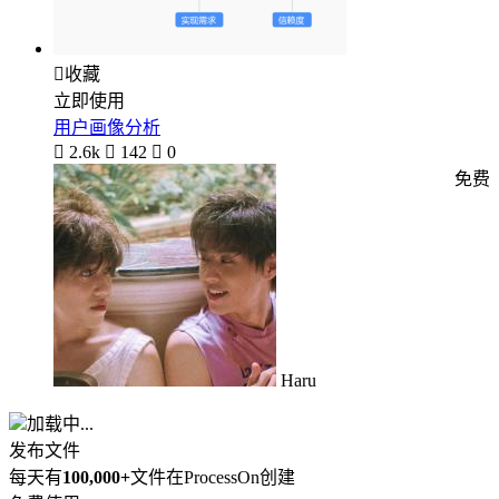

收藏
立即使用
用户画像分析

2.6k

142

0
免费
Haru
加载中...
发布文件
每天有
100,000+
文件在ProcessOn创建