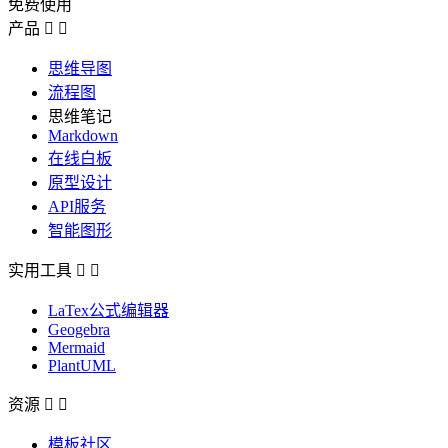
免费使用
产品


思维导图
流程图
思维笔记
Markdown
在线白板
原型设计
API服务
智能图形
实用工具


LaTex公式编辑器
Geogebra
Mermaid
PlantUML
资源


模板社区