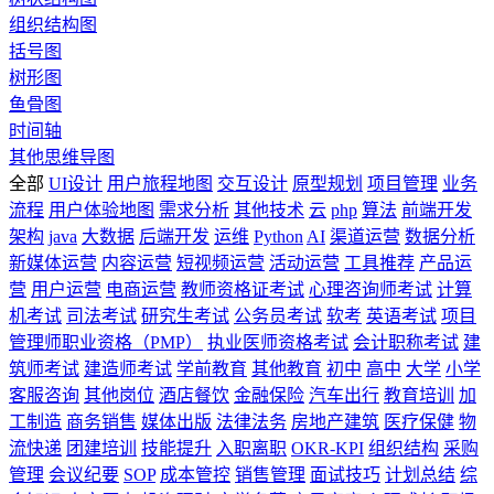
组织结构图
括号图
树形图
鱼骨图
时间轴
其他思维导图
全部
UI设计
用户旅程地图
交互设计
原型规划
项目管理
业务
流程
用户体验地图
需求分析
其他技术
云
php
算法
前端开发
架构
java
大数据
后端开发
运维
Python
AI
渠道运营
数据分析
新媒体运营
内容运营
短视频运营
活动运营
工具推荐
产品运
营
用户运营
电商运营
教师资格证考试
心理咨询师考试
计算
机考试
司法考试
研究生考试
公务员考试
软考
英语考试
项目
管理师职业资格（PMP）
执业医师资格考试
会计职称考试
建
筑师考试
建造师考试
学前教育
其他教育
初中
高中
大学
小学
客服咨询
其他岗位
酒店餐饮
金融保险
汽车出行
教育培训
加
工制造
商务销售
媒体出版
法律法务
房地产建筑
医疗保健
物
流快递
团建培训
技能提升
入职离职
OKR-KPI
组织结构
采购
管理
会议纪要
SOP
成本管控
销售管理
面试技巧
计划总结
综