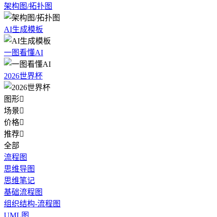
架构图/拓扑图
AI生成模板
一图看懂AI
2026世界杯
图形

场景

价格

推荐

全部
流程图
思维导图
思维笔记
基础流程图
组织结构-流程图
UML图