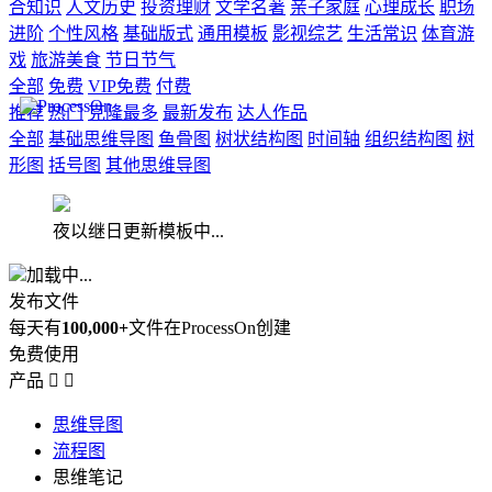
合知识
人文历史
投资理财
文学名著
亲子家庭
心理成长
职场
进阶
个性风格
基础版式
通用模板
影视综艺
生活常识
体育游
戏
旅游美食
节日节气
全部
免费
VIP免费
付费
推荐
热门
克隆最多
最新发布
达人作品
全部
基础思维导图
鱼骨图
树状结构图
时间轴
组织结构图
树
形图
括号图
其他思维导图
夜以继日更新模板中...
加载中...
发布文件
每天有
100,000+
文件在ProcessOn创建
免费使用
产品


思维导图
流程图
思维笔记