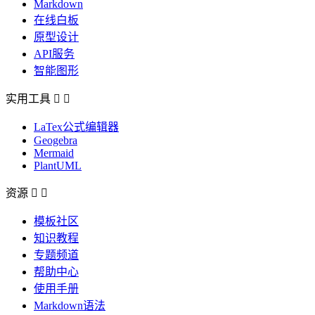
Markdown
在线白板
原型设计
API服务
智能图形
实用工具


LaTex公式编辑器
Geogebra
Mermaid
PlantUML
资源


模板社区
知识教程
专题频道
帮助中心
使用手册
Markdown语法