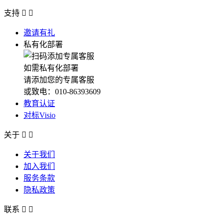
支持


邀请有礼
私有化部署
如需私有化部署
请添加您的专属客服
或致电：010-86393609
教育认证
对标Visio
关于


关于我们
加入我们
服务条款
隐私政策
联系

