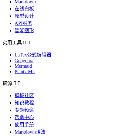
Markdown
在线白板
原型设计
API服务
智能图形
实用工具


LaTex公式编辑器
Geogebra
Mermaid
PlantUML
资源


模板社区
知识教程
专题频道
帮助中心
使用手册
Markdown语法