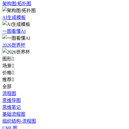
架构图/拓扑图
AI生成模板
一图看懂AI
2026世界杯
图形

场景

价格

推荐

全部
流程图
思维导图
思维笔记
基础流程图
组织结构-流程图
UML图