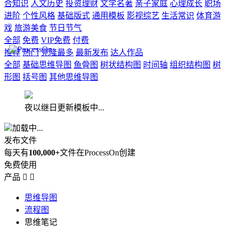
合知识
人文历史
投资理财
文学名著
亲子家庭
心理成长
职场
进阶
个性风格
基础版式
通用模板
影视综艺
生活常识
体育游
戏
旅游美食
节日节气
全部
免费
VIP免费
付费
推荐
热门
克隆最多
最新发布
达人作品
全部
基础思维导图
鱼骨图
树状结构图
时间轴
组织结构图
树
形图
括号图
其他思维导图
夜以继日更新模板中...
加载中...
发布文件
每天有
100,000+
文件在ProcessOn创建
免费使用
产品


思维导图
流程图
思维笔记