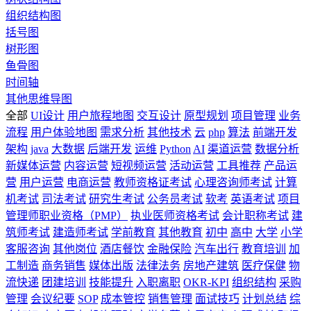
组织结构图
括号图
树形图
鱼骨图
时间轴
其他思维导图
全部
UI设计
用户旅程地图
交互设计
原型规划
项目管理
业务
流程
用户体验地图
需求分析
其他技术
云
php
算法
前端开发
架构
java
大数据
后端开发
运维
Python
AI
渠道运营
数据分析
新媒体运营
内容运营
短视频运营
活动运营
工具推荐
产品运
营
用户运营
电商运营
教师资格证考试
心理咨询师考试
计算
机考试
司法考试
研究生考试
公务员考试
软考
英语考试
项目
管理师职业资格（PMP）
执业医师资格考试
会计职称考试
建
筑师考试
建造师考试
学前教育
其他教育
初中
高中
大学
小学
客服咨询
其他岗位
酒店餐饮
金融保险
汽车出行
教育培训
加
工制造
商务销售
媒体出版
法律法务
房地产建筑
医疗保健
物
流快递
团建培训
技能提升
入职离职
OKR-KPI
组织结构
采购
管理
会议纪要
SOP
成本管控
销售管理
面试技巧
计划总结
综