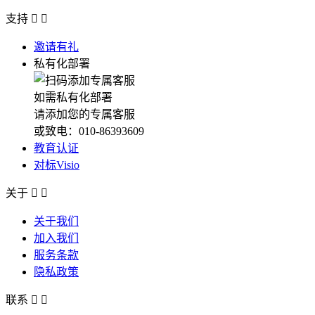
支持


邀请有礼
私有化部署
如需私有化部署
请添加您的专属客服
或致电：010-86393609
教育认证
对标Visio
关于


关于我们
加入我们
服务条款
隐私政策
联系

