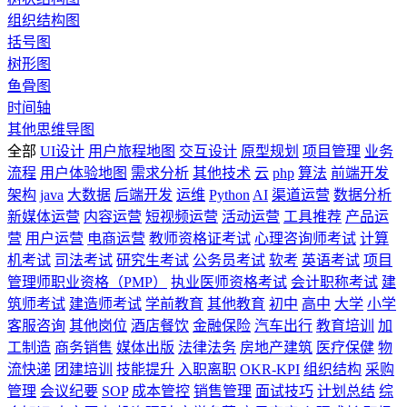
组织结构图
括号图
树形图
鱼骨图
时间轴
其他思维导图
全部
UI设计
用户旅程地图
交互设计
原型规划
项目管理
业务
流程
用户体验地图
需求分析
其他技术
云
php
算法
前端开发
架构
java
大数据
后端开发
运维
Python
AI
渠道运营
数据分析
新媒体运营
内容运营
短视频运营
活动运营
工具推荐
产品运
营
用户运营
电商运营
教师资格证考试
心理咨询师考试
计算
机考试
司法考试
研究生考试
公务员考试
软考
英语考试
项目
管理师职业资格（PMP）
执业医师资格考试
会计职称考试
建
筑师考试
建造师考试
学前教育
其他教育
初中
高中
大学
小学
客服咨询
其他岗位
酒店餐饮
金融保险
汽车出行
教育培训
加
工制造
商务销售
媒体出版
法律法务
房地产建筑
医疗保健
物
流快递
团建培训
技能提升
入职离职
OKR-KPI
组织结构
采购
管理
会议纪要
SOP
成本管控
销售管理
面试技巧
计划总结
综