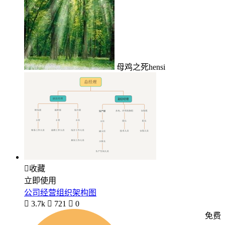
母鸡之死hensi

收藏
立即使用
公司经营组织架构图

3.7k

721

0
免费