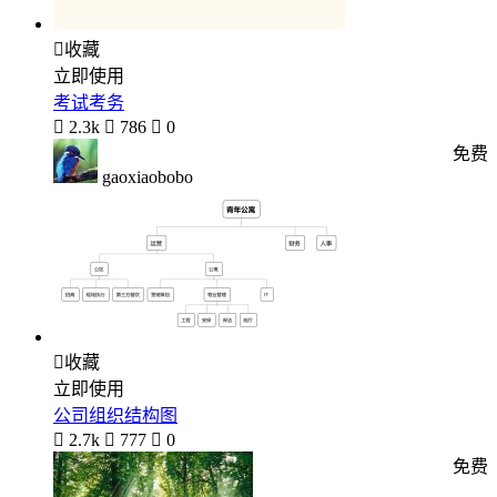

收藏
立即使用
考试考务

2.3k

786

0
免费
gaoxiaobobo

收藏
立即使用
公司组织结构图

2.7k

777

0
免费