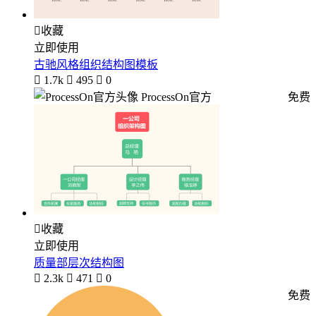

收藏
立即使用
古驰风格组织结构图模板

1.7k

495

0
ProcessOn官方
免费

收藏
立即使用
质量部层次结构图

2.3k

471

0
免费