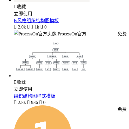

收藏
立即使用
lv风格组织结构图模板

2.0k

1.1k

0
ProcessOn官方
免费

收藏
立即使用
组织结构图样式模板

2.8k

936

0
免费