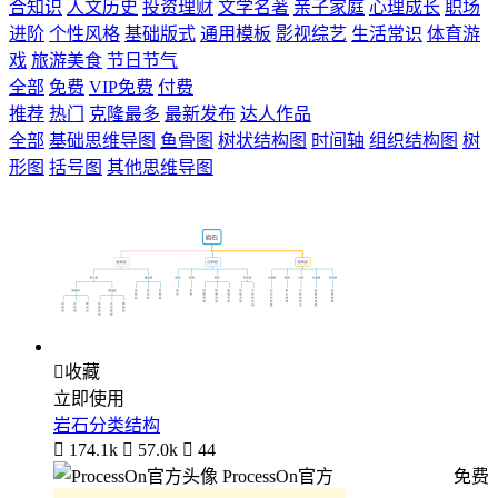
合知识
人文历史
投资理财
文学名著
亲子家庭
心理成长
职场
进阶
个性风格
基础版式
通用模板
影视综艺
生活常识
体育游
戏
旅游美食
节日节气
全部
免费
VIP免费
付费
推荐
热门
克隆最多
最新发布
达人作品
全部
基础思维导图
鱼骨图
树状结构图
时间轴
组织结构图
树
形图
括号图
其他思维导图

收藏
立即使用
岩石分类结构

174.1k

57.0k

44
ProcessOn官方
免费