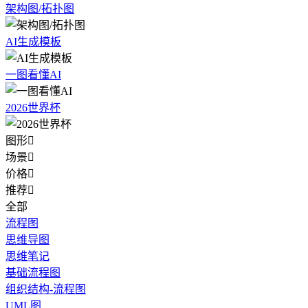
架构图/拓扑图
AI生成模板
一图看懂AI
2026世界杯
图形

场景

价格

推荐

全部
流程图
思维导图
思维笔记
基础流程图
组织结构-流程图
UML图