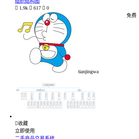
组织结构图

1.9k

617

0
免费
tianjingwa

收藏
立即使用
二手商品交易系统