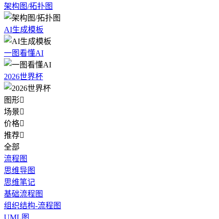
架构图/拓扑图
AI生成模板
一图看懂AI
2026世界杯
图形

场景

价格

推荐

全部
流程图
思维导图
思维笔记
基础流程图
组织结构-流程图
UML图