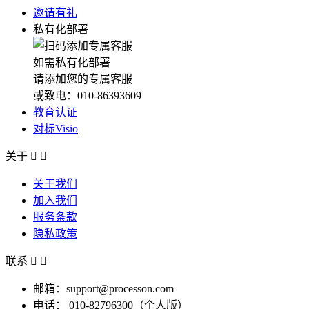
邀请有礼
私有化部署
如需私有化部署
请添加您的专属客服
或致电：010-86393609
教育认证
对标Visio
关于


关于我们
加入我们
服务条款
隐私政策
联系


邮箱：support@processon.com
电话：
010-82796300（个人版）