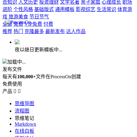
合知识
人文历史
投资理财
文学名著
亲子家庭
心理成长
职场
进阶
个性风格
基础版式
通用模板
影视综艺
生活常识
体育游
戏
旅游美食
节日节气
全部
免费
VIP免费
付费
推荐
热门
克隆最多
最新发布
达人作品
夜以继日更新模板中...
加载中...
发布文件
每天有
100,000+
文件在ProcessOn创建
免费使用
产品


思维导图
流程图
思维笔记
Markdown
在线白板