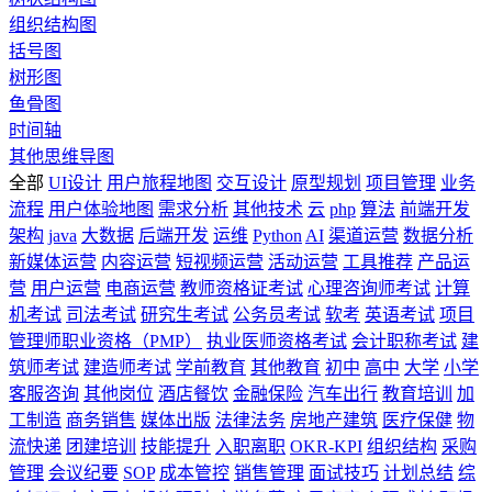
组织结构图
括号图
树形图
鱼骨图
时间轴
其他思维导图
全部
UI设计
用户旅程地图
交互设计
原型规划
项目管理
业务
流程
用户体验地图
需求分析
其他技术
云
php
算法
前端开发
架构
java
大数据
后端开发
运维
Python
AI
渠道运营
数据分析
新媒体运营
内容运营
短视频运营
活动运营
工具推荐
产品运
营
用户运营
电商运营
教师资格证考试
心理咨询师考试
计算
机考试
司法考试
研究生考试
公务员考试
软考
英语考试
项目
管理师职业资格（PMP）
执业医师资格考试
会计职称考试
建
筑师考试
建造师考试
学前教育
其他教育
初中
高中
大学
小学
客服咨询
其他岗位
酒店餐饮
金融保险
汽车出行
教育培训
加
工制造
商务销售
媒体出版
法律法务
房地产建筑
医疗保健
物
流快递
团建培训
技能提升
入职离职
OKR-KPI
组织结构
采购
管理
会议纪要
SOP
成本管控
销售管理
面试技巧
计划总结
综