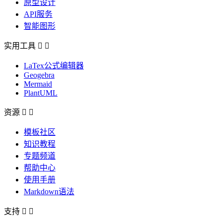
原型设计
API服务
智能图形
实用工具


LaTex公式编辑器
Geogebra
Mermaid
PlantUML
资源


模板社区
知识教程
专题频道
帮助中心
使用手册
Markdown语法
支持

