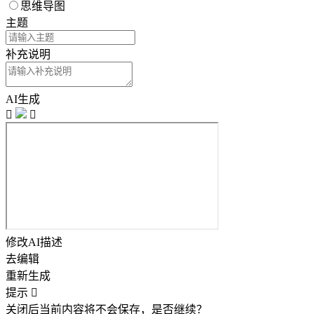
思维导图
主题
补充说明
AI生成


修改AI描述
去编辑
重新生成
提示

关闭后当前内容将不会保存，是否继续？