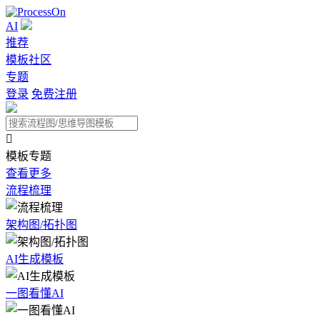
AI
推荐
模板社区
专题
登录
免费注册

模板专题
查看更多
流程梳理
架构图/拓扑图
AI生成模板
一图看懂AI