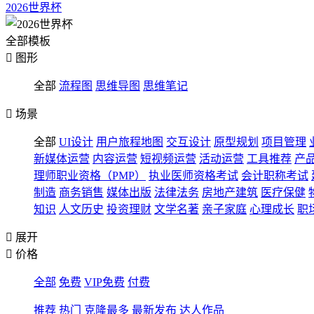
2026世界杯
全部模板

图形
全部
流程图
思维导图
思维笔记

场景
全部
UI设计
用户旅程地图
交互设计
原型规划
项目管理
新媒体运营
内容运营
短视频运营
活动运营
工具推荐
产
理师职业资格（PMP）
执业医师资格考试
会计职称考试
制造
商务销售
媒体出版
法律法务
房地产建筑
医疗保健
知识
人文历史
投资理财
文学名著
亲子家庭
心理成长
职

展开

价格
全部
免费
VIP免费
付费
推荐
热门
克隆最多
最新发布
达人作品