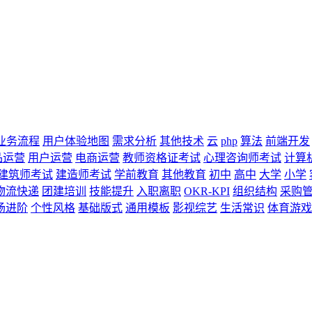
业务流程
用户体验地图
需求分析
其他技术
云
php
算法
前端开发
品运营
用户运营
电商运营
教师资格证考试
心理咨询师考试
计算
建筑师考试
建造师考试
学前教育
其他教育
初中
高中
大学
小学
物流快递
团建培训
技能提升
入职离职
OKR-KPI
组织结构
采购
场进阶
个性风格
基础版式
通用模板
影视综艺
生活常识
体育游戏