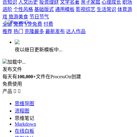
合知识
人文历史
投资理财
文学名著
亲子家庭
心理成长
职场
进阶
个性风格
基础版式
通用模板
影视综艺
生活常识
体育游
戏
旅游美食
节日节气
全部
免费
VIP免费
付费
推荐
热门
克隆最多
最新发布
达人作品
夜以继日更新模板中...
加载中...
发布文件
每天有
100,000+
文件在ProcessOn创建
免费使用
产品


思维导图
流程图
思维笔记
Markdown
在线白板