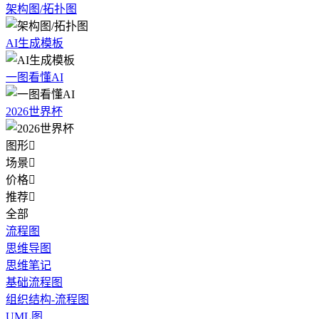
架构图/拓扑图
AI生成模板
一图看懂AI
2026世界杯
图形

场景

价格

推荐

全部
流程图
思维导图
思维笔记
基础流程图
组织结构-流程图
UML图