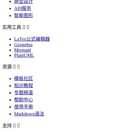
原型设计
API服务
智能图形
实用工具


LaTex公式编辑器
Geogebra
Mermaid
PlantUML
资源


模板社区
知识教程
专题频道
帮助中心
使用手册
Markdown语法
支持

