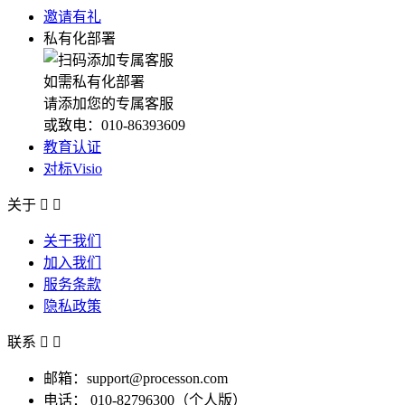
邀请有礼
私有化部署
如需私有化部署
请添加您的专属客服
或致电：010-86393609
教育认证
对标Visio
关于


关于我们
加入我们
服务条款
隐私政策
联系


邮箱：support@processon.com
电话：
010-82796300（个人版）