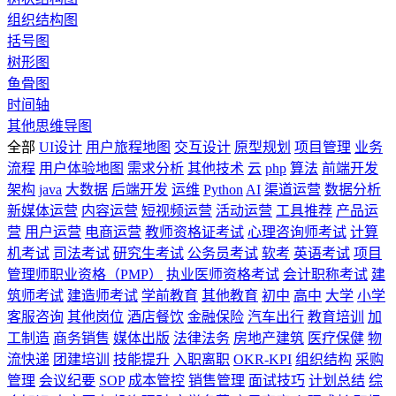
组织结构图
括号图
树形图
鱼骨图
时间轴
其他思维导图
全部
UI设计
用户旅程地图
交互设计
原型规划
项目管理
业务
流程
用户体验地图
需求分析
其他技术
云
php
算法
前端开发
架构
java
大数据
后端开发
运维
Python
AI
渠道运营
数据分析
新媒体运营
内容运营
短视频运营
活动运营
工具推荐
产品运
营
用户运营
电商运营
教师资格证考试
心理咨询师考试
计算
机考试
司法考试
研究生考试
公务员考试
软考
英语考试
项目
管理师职业资格（PMP）
执业医师资格考试
会计职称考试
建
筑师考试
建造师考试
学前教育
其他教育
初中
高中
大学
小学
客服咨询
其他岗位
酒店餐饮
金融保险
汽车出行
教育培训
加
工制造
商务销售
媒体出版
法律法务
房地产建筑
医疗保健
物
流快递
团建培训
技能提升
入职离职
OKR-KPI
组织结构
采购
管理
会议纪要
SOP
成本管控
销售管理
面试技巧
计划总结
综