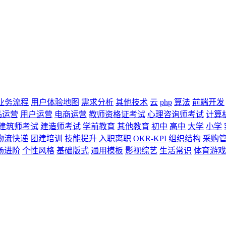
业务流程
用户体验地图
需求分析
其他技术
云
php
算法
前端开发
品运营
用户运营
电商运营
教师资格证考试
心理咨询师考试
计算
建筑师考试
建造师考试
学前教育
其他教育
初中
高中
大学
小学
物流快递
团建培训
技能提升
入职离职
OKR-KPI
组织结构
采购
场进阶
个性风格
基础版式
通用模板
影视综艺
生活常识
体育游戏