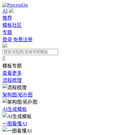
AI
推荐
模板社区
专题
登录
免费注册

模板专题
查看更多
流程梳理
架构图/拓扑图
AI生成模板
一图看懂AI