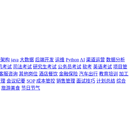
架构
java
大数据
后端开发
运维
Python
AI
渠道运营
数据分析
机考试
司法考试
研究生考试
公务员考试
软考
英语考试
项目管
客服咨询
其他岗位
酒店餐饮
金融保险
汽车出行
教育培训
加工
管理
会议纪要
SOP
成本管控
销售管理
面试技巧
计划总结
综合
旅游美食
节日节气