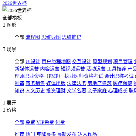
2026世界杯
全部模板

图形
全部
流程图
思维导图
思维笔记

场景
全部
UI设计
用户旅程地图
交互设计
原型规划
项目管理
新媒体运营
内容运营
短视频运营
活动运营
工具推荐
产
理师职业资格（PMP）
执业医师资格考试
会计职称考试
制造
商务销售
媒体出版
法律法务
房地产建筑
医疗保健
知识
人文历史
投资理财
文学名著
亲子家庭
心理成长
职

展开

价格
全部
免费
VIP免费
付费
推荐
热门
克隆最多
最新发布
达人作品