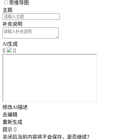
思维导图
主题
补充说明
AI生成


修改AI描述
去编辑
重新生成
提示

关闭后当前内容将不会保存，是否继续？