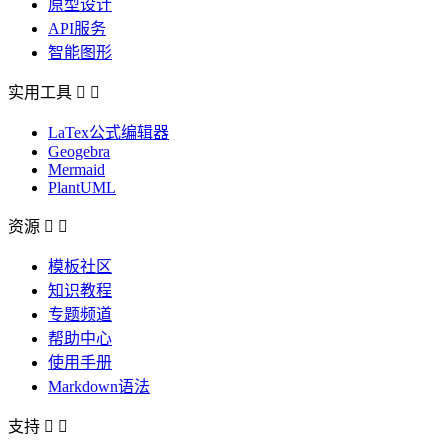
原型设计
API服务
智能图形
实用工具


LaTex公式编辑器
Geogebra
Mermaid
PlantUML
资源


模板社区
知识教程
专题频道
帮助中心
使用手册
Markdown语法
支持

