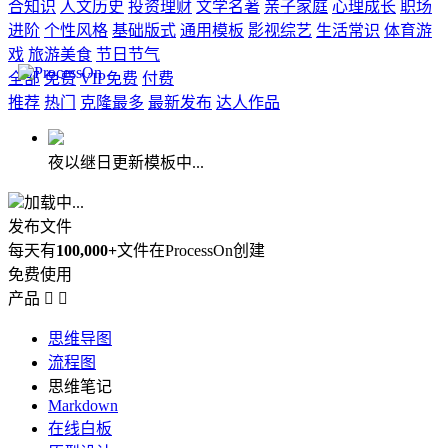
合知识
人文历史
投资理财
文学名著
亲子家庭
心理成长
职场
进阶
个性风格
基础版式
通用模板
影视综艺
生活常识
体育游
戏
旅游美食
节日节气
全部
免费
VIP免费
付费
推荐
热门
克隆最多
最新发布
达人作品
夜以继日更新模板中...
加载中...
发布文件
每天有
100,000+
文件在ProcessOn创建
免费使用
产品


思维导图
流程图
思维笔记
Markdown
在线白板