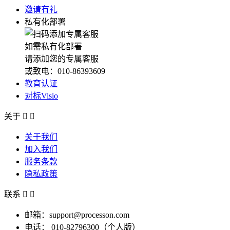
邀请有礼
私有化部署
如需私有化部署
请添加您的专属客服
或致电：010-86393609
教育认证
对标Visio
关于


关于我们
加入我们
服务条款
隐私政策
联系


邮箱：support@processon.com
电话：
010-82796300（个人版）