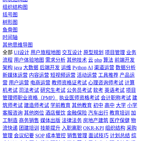
组织结构图
括号图
树形图
鱼骨图
时间轴
其他思维导图
全部
UI设计
用户旅程地图
交互设计
原型规划
项目管理
业务
流程
用户体验地图
需求分析
其他技术
云
php
算法
前端开发
架构
java
大数据
后端开发
运维
Python
AI
渠道运营
数据分析
新媒体运营
内容运营
短视频运营
活动运营
工具推荐
产品运
营
用户运营
电商运营
教师资格证考试
心理咨询师考试
计算
机考试
司法考试
研究生考试
公务员考试
软考
英语考试
项目
管理师职业资格（PMP）
执业医师资格考试
会计职称考试
建
筑师考试
建造师考试
学前教育
其他教育
初中
高中
大学
小学
客服咨询
其他岗位
酒店餐饮
金融保险
汽车出行
教育培训
加
工制造
商务销售
媒体出版
法律法务
房地产建筑
医疗保健
物
流快递
团建培训
技能提升
入职离职
OKR-KPI
组织结构
采购
管理
会议纪要
SOP
成本管控
销售管理
面试技巧
计划总结
综