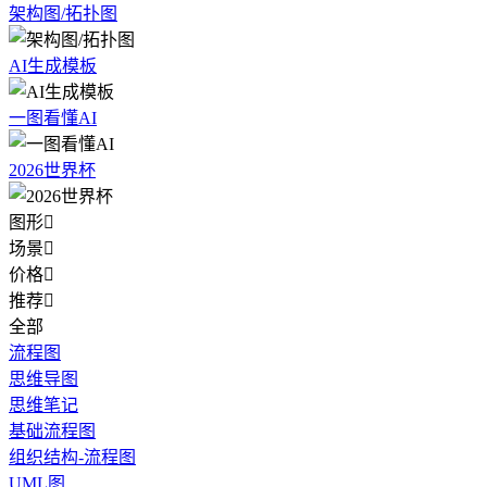
架构图/拓扑图
AI生成模板
一图看懂AI
2026世界杯
图形

场景

价格

推荐

全部
流程图
思维导图
思维笔记
基础流程图
组织结构-流程图
UML图