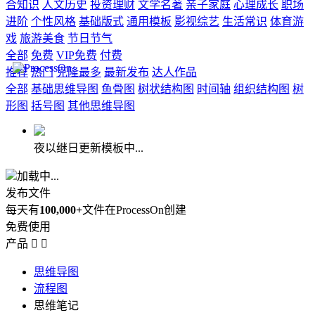
合知识
人文历史
投资理财
文学名著
亲子家庭
心理成长
职场
进阶
个性风格
基础版式
通用模板
影视综艺
生活常识
体育游
戏
旅游美食
节日节气
全部
免费
VIP免费
付费
推荐
热门
克隆最多
最新发布
达人作品
全部
基础思维导图
鱼骨图
树状结构图
时间轴
组织结构图
树
形图
括号图
其他思维导图
夜以继日更新模板中...
加载中...
发布文件
每天有
100,000+
文件在ProcessOn创建
免费使用
产品


思维导图
流程图
思维笔记