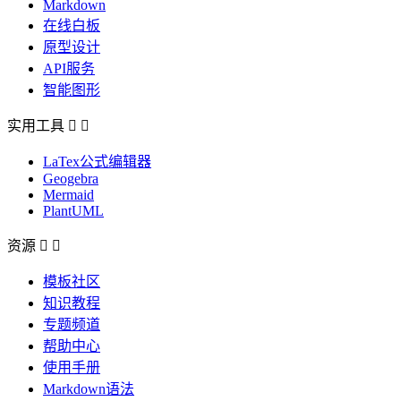
Markdown
在线白板
原型设计
API服务
智能图形
实用工具


LaTex公式编辑器
Geogebra
Mermaid
PlantUML
资源


模板社区
知识教程
专题频道
帮助中心
使用手册
Markdown语法