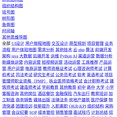
组织结构图
括号图
树形图
鱼骨图
时间轴
其他思维导图
全部
UI设计
用户旅程地图
交互设计
原型规划
项目管理
业务
流程
用户体验地图
需求分析
其他技术
云
php
算法
前端开发
架构
java
大数据
后端开发
运维
Python
AI
渠道运营
数据分析
新媒体运营
内容运营
短视频运营
活动运营
工具推荐
产品运
营
用户运营
电商运营
教师资格证考试
心理咨询师考试
计算
机考试
司法考试
研究生考试
公务员考试
软考
英语考试
项目
管理师职业资格（PMP）
执业医师资格考试
会计职称考试
建
筑师考试
建造师考试
学前教育
其他教育
初中
高中
大学
小学
客服咨询
其他岗位
酒店餐饮
金融保险
汽车出行
教育培训
加
工制造
商务销售
媒体出版
法律法务
房地产建筑
医疗保健
物
流快递
团建培训
技能提升
入职离职
OKR-KPI
组织结构
采购
管理
会议纪要
SOP
成本管控
销售管理
面试技巧
计划总结
综