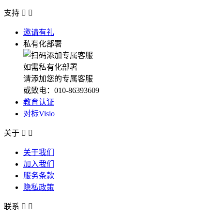
支持


邀请有礼
私有化部署
如需私有化部署
请添加您的专属客服
或致电：010-86393609
教育认证
对标Visio
关于


关于我们
加入我们
服务条款
隐私政策
联系

