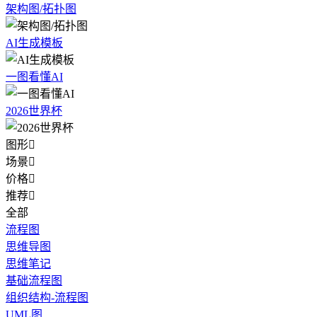
架构图/拓扑图
AI生成模板
一图看懂AI
2026世界杯
图形

场景

价格

推荐

全部
流程图
思维导图
思维笔记
基础流程图
组织结构-流程图
UML图