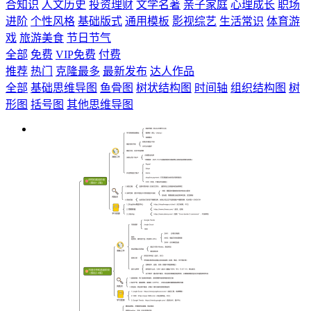
合知识
人文历史
投资理财
文学名著
亲子家庭
心理成长
职场
进阶
个性风格
基础版式
通用模板
影视综艺
生活常识
体育游
戏
旅游美食
节日节气
全部
免费
VIP免费
付费
推荐
热门
克隆最多
最新发布
达人作品
全部
基础思维导图
鱼骨图
树状结构图
时间轴
组织结构图
树
形图
括号图
其他思维导图