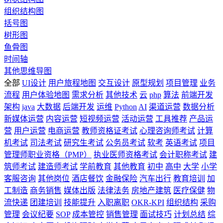
组织结构图
括号图
树形图
鱼骨图
时间轴
其他思维导图
全部
UI设计
用户旅程地图
交互设计
原型规划
项目管理
业务
流程
用户体验地图
需求分析
其他技术
云
php
算法
前端开发
架构
java
大数据
后端开发
运维
Python
AI
渠道运营
数据分析
新媒体运营
内容运营
短视频运营
活动运营
工具推荐
产品运
营
用户运营
电商运营
教师资格证考试
心理咨询师考试
计算
机考试
司法考试
研究生考试
公务员考试
软考
英语考试
项目
管理师职业资格（PMP）
执业医师资格考试
会计职称考试
建
筑师考试
建造师考试
学前教育
其他教育
初中
高中
大学
小学
客服咨询
其他岗位
酒店餐饮
金融保险
汽车出行
教育培训
加
工制造
商务销售
媒体出版
法律法务
房地产建筑
医疗保健
物
流快递
团建培训
技能提升
入职离职
OKR-KPI
组织结构
采购
管理
会议纪要
SOP
成本管控
销售管理
面试技巧
计划总结
综