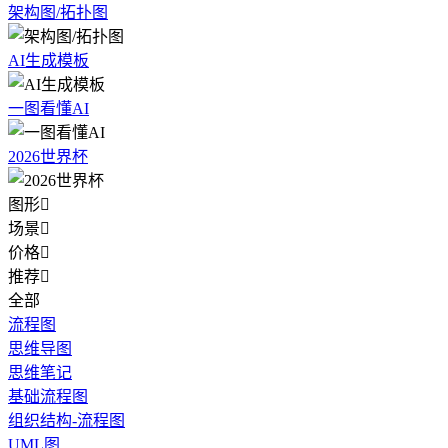
架构图/拓扑图
AI生成模板
一图看懂AI
2026世界杯
图形

场景

价格

推荐

全部
流程图
思维导图
思维笔记
基础流程图
组织结构-流程图
UML图