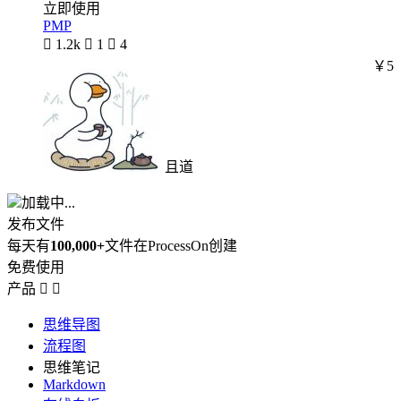
立即使用
PMP

1.2k

1

4
￥5
且道
加载中...
发布文件
每天有
100,000+
文件在ProcessOn创建
免费使用
产品


思维导图
流程图
思维笔记
Markdown