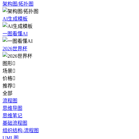
架构图/拓扑图
AI生成模板
一图看懂AI
2026世界杯
图形

场景

价格

推荐

全部
流程图
思维导图
思维笔记
基础流程图
组织结构-流程图
UML图