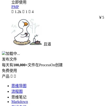
立即使用
PMP

1.2k

1

4
￥5
且道
加载中...
发布文件
每天有
100,000+
文件在ProcessOn创建
免费使用
产品


思维导图
流程图
思维笔记
Markdown