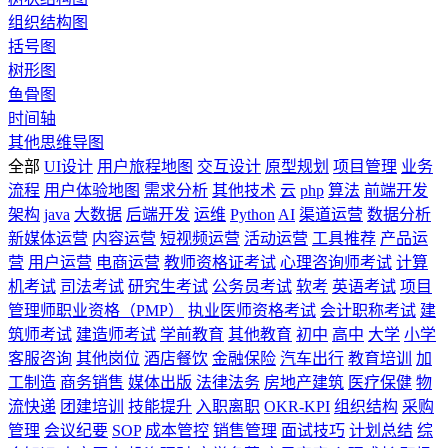
组织结构图
括号图
树形图
鱼骨图
时间轴
其他思维导图
全部
UI设计
用户旅程地图
交互设计
原型规划
项目管理
业务
流程
用户体验地图
需求分析
其他技术
云
php
算法
前端开发
架构
java
大数据
后端开发
运维
Python
AI
渠道运营
数据分析
新媒体运营
内容运营
短视频运营
活动运营
工具推荐
产品运
营
用户运营
电商运营
教师资格证考试
心理咨询师考试
计算
机考试
司法考试
研究生考试
公务员考试
软考
英语考试
项目
管理师职业资格（PMP）
执业医师资格考试
会计职称考试
建
筑师考试
建造师考试
学前教育
其他教育
初中
高中
大学
小学
客服咨询
其他岗位
酒店餐饮
金融保险
汽车出行
教育培训
加
工制造
商务销售
媒体出版
法律法务
房地产建筑
医疗保健
物
流快递
团建培训
技能提升
入职离职
OKR-KPI
组织结构
采购
管理
会议纪要
SOP
成本管控
销售管理
面试技巧
计划总结
综