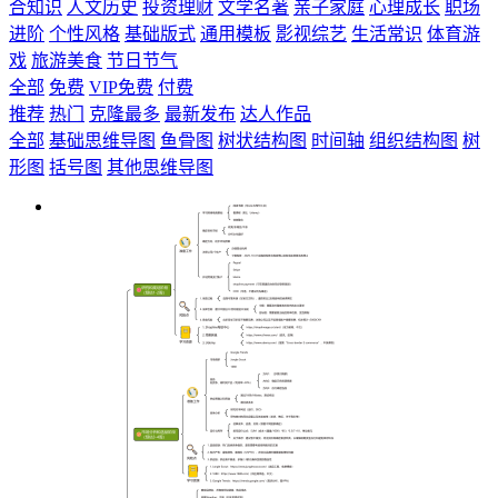
合知识
人文历史
投资理财
文学名著
亲子家庭
心理成长
职场
进阶
个性风格
基础版式
通用模板
影视综艺
生活常识
体育游
戏
旅游美食
节日节气
全部
免费
VIP免费
付费
推荐
热门
克隆最多
最新发布
达人作品
全部
基础思维导图
鱼骨图
树状结构图
时间轴
组织结构图
树
形图
括号图
其他思维导图