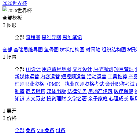
2026世界杯
全部模板

图形
全部
流程图
思维导图
思维笔记
全部
基础思维导图
鱼骨图
树状结构图
时间轴
组织结构图
树形

场景
全部
UI设计
用户旅程地图
交互设计
原型规划
项目管理
新媒体运营
内容运营
短视频运营
活动运营
工具推荐
产
理师职业资格（PMP）
执业医师资格考试
会计职称考试
制造
商务销售
媒体出版
法律法务
房地产建筑
医疗保健
知识
人文历史
投资理财
文学名著
亲子家庭
心理成长
职

展开

价格
全部
免费
VIP免费
付费