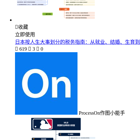

收藏
立即使用
日本按人生大事划分的税务指南：从就业、结婚、生育到

619

3

0
ProcessOn作图小能手