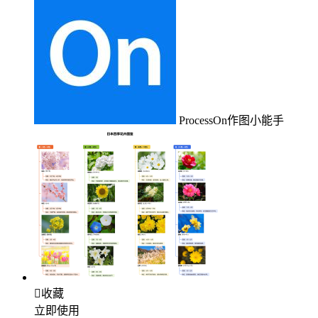
ProcessOn作图小能手

收藏
立即使用