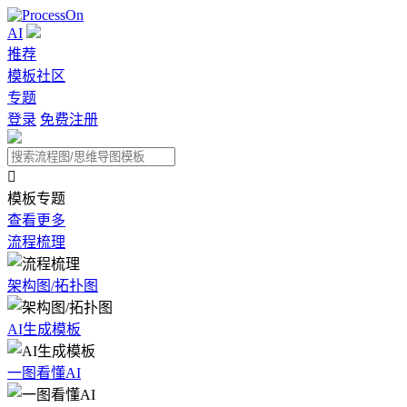
AI
推荐
模板社区
专题
登录
免费注册

模板专题
查看更多
流程梳理
架构图/拓扑图
AI生成模板
一图看懂AI