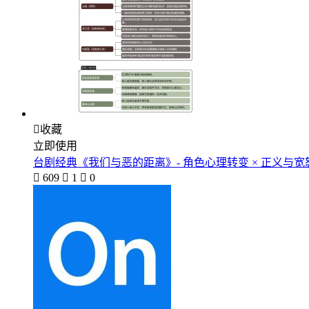

收藏
立即使用
台剧经典《我们与恶的距离》- 角色心理转变 × 正义与

609

1

0