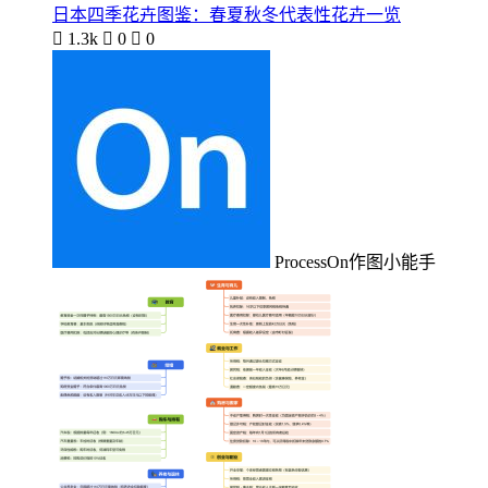
日本四季花卉图鉴：春夏秋冬代表性花卉一览

1.3k

0

0
ProcessOn作图小能手