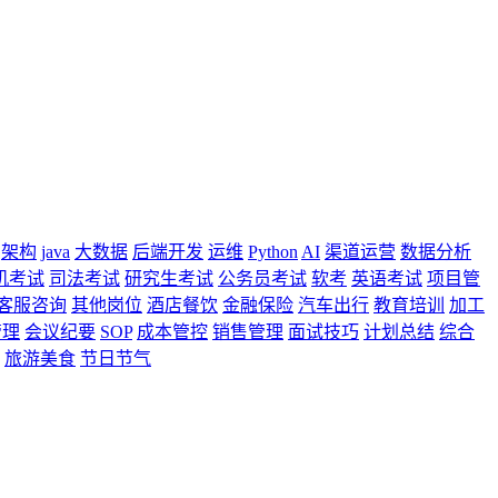
架构
java
大数据
后端开发
运维
Python
AI
渠道运营
数据分析
机考试
司法考试
研究生考试
公务员考试
软考
英语考试
项目管
客服咨询
其他岗位
酒店餐饮
金融保险
汽车出行
教育培训
加工
管理
会议纪要
SOP
成本管控
销售管理
面试技巧
计划总结
综合
旅游美食
节日节气