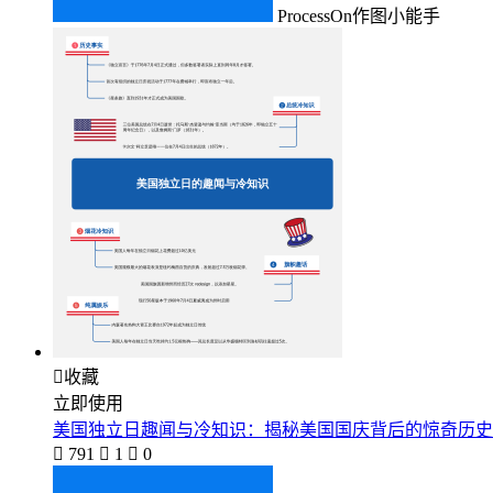
ProcessOn作图小能手

收藏
立即使用
美国独立日趣闻与冷知识：揭秘美国国庆背后的惊奇历史

791

1

0