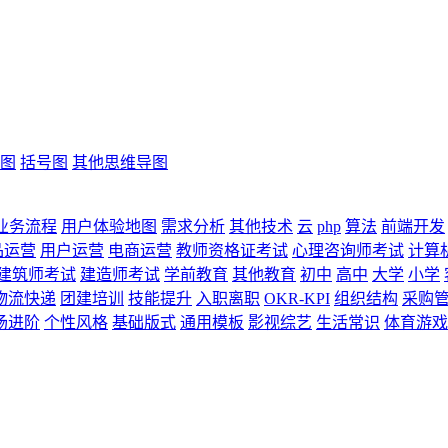
图
括号图
其他思维导图
业务流程
用户体验地图
需求分析
其他技术
云
php
算法
前端开发
品运营
用户运营
电商运营
教师资格证考试
心理咨询师考试
计算
建筑师考试
建造师考试
学前教育
其他教育
初中
高中
大学
小学
物流快递
团建培训
技能提升
入职离职
OKR-KPI
组织结构
采购
场进阶
个性风格
基础版式
通用模板
影视综艺
生活常识
体育游戏