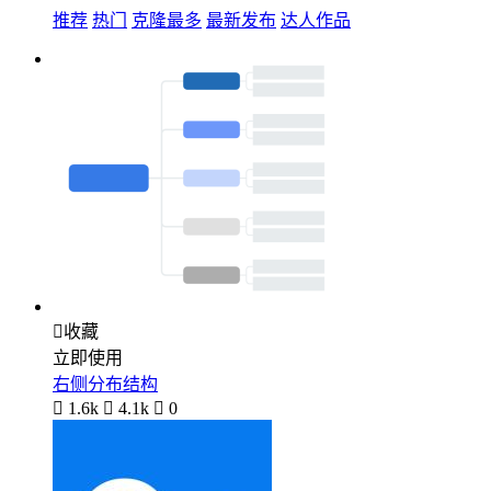
推荐
热门
克隆最多
最新发布
达人作品

收藏
立即使用
右侧分布结构

1.6k

4.1k

0