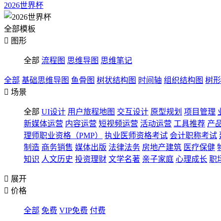
2026世界杯
全部模板

图形
全部
流程图
思维导图
思维笔记
全部
基础思维导图
鱼骨图
树状结构图
时间轴
组织结构图
树形

场景
全部
UI设计
用户旅程地图
交互设计
原型规划
项目管理
新媒体运营
内容运营
短视频运营
活动运营
工具推荐
产
理师职业资格（PMP）
执业医师资格考试
会计职称考试
制造
商务销售
媒体出版
法律法务
房地产建筑
医疗保健
知识
人文历史
投资理财
文学名著
亲子家庭
心理成长
职

展开

价格
全部
免费
VIP免费
付费