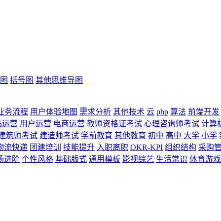
图
括号图
其他思维导图
业务流程
用户体验地图
需求分析
其他技术
云
php
算法
前端开发
品运营
用户运营
电商运营
教师资格证考试
心理咨询师考试
计算
建筑师考试
建造师考试
学前教育
其他教育
初中
高中
大学
小学
物流快递
团建培训
技能提升
入职离职
OKR-KPI
组织结构
采购
场进阶
个性风格
基础版式
通用模板
影视综艺
生活常识
体育游戏