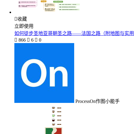

收藏
立即使用
如何徒步圣地亚哥朝圣之路——法国之路（附地图与实用

866

6

0
ProcessOn作图小能手