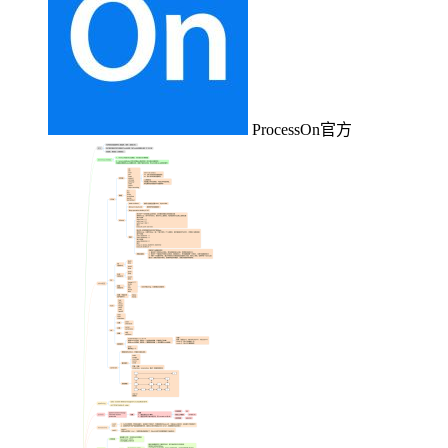
ProcessOn官方