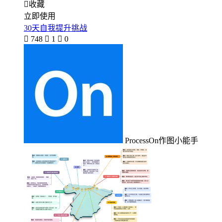

收藏
立即使用
30天自我提升挑战

748

1

0
ProcessOn作图小能手