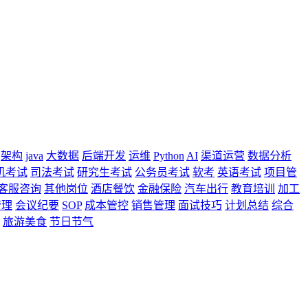
架构
java
大数据
后端开发
运维
Python
AI
渠道运营
数据分析
机考试
司法考试
研究生考试
公务员考试
软考
英语考试
项目管
客服咨询
其他岗位
酒店餐饮
金融保险
汽车出行
教育培训
加工
管理
会议纪要
SOP
成本管控
销售管理
面试技巧
计划总结
综合
旅游美食
节日节气