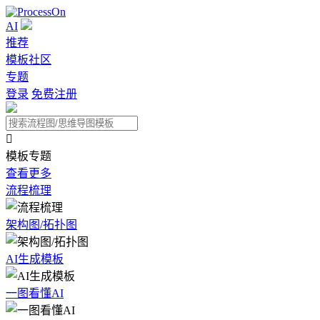
AI
推荐
模板社区
专题
登录
免费注册

模板专题
查看更多
流程梳理
架构图/拓扑图
AI生成模板
一图看懂AI