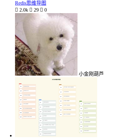
Redis思维导图

2.0k

29

0
小金刚葫芦