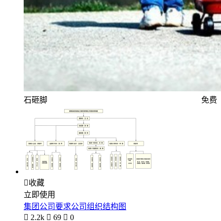
石砸脚
免费

收藏
立即使用
集团公司要求公司组织结构图

2.2k

69

0