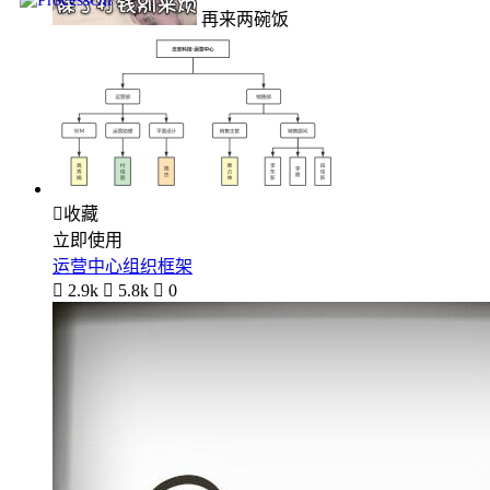
再来两碗饭

收藏
立即使用
运营中心组织框架

2.9k

5.8k

0