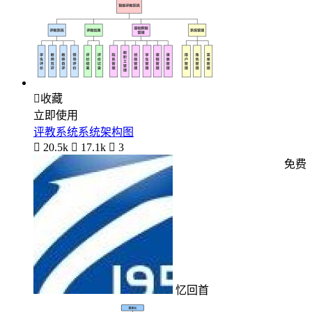

收藏
立即使用
评教系统系统架构图

20.5k

17.1k

3
免费
忆回首