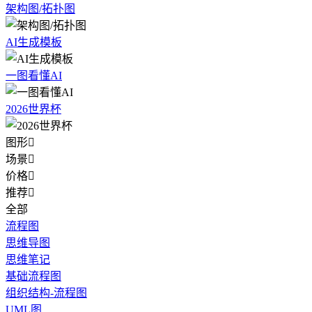
架构图/拓扑图
AI生成模板
一图看懂AI
2026世界杯
图形

场景

价格

推荐

全部
流程图
思维导图
思维笔记
基础流程图
组织结构-流程图
UML图