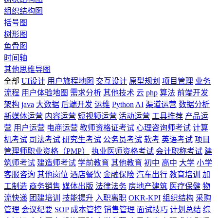
组织结构图
括号图
树形图
鱼骨图
时间轴
其他思维导图
全部
UI设计
用户旅程地图
交互设计
原型规划
项目管理
业务
流程
用户体验地图
需求分析
其他技术
云
php
算法
前端开发
架构
java
大数据
后端开发
运维
Python
AI
渠道运营
数据分析
新媒体运营
内容运营
短视频运营
活动运营
工具推荐
产品运
营
用户运营
电商运营
教师资格证考试
心理咨询师考试
计算
机考试
司法考试
研究生考试
公务员考试
软考
英语考试
项目
管理师职业资格（PMP）
执业医师资格考试
会计职称考试
建
筑师考试
建造师考试
学前教育
其他教育
初中
高中
大学
小学
客服咨询
其他岗位
酒店餐饮
金融保险
汽车出行
教育培训
加
工制造
商务销售
媒体出版
法律法务
房地产建筑
医疗保健
物
流快递
团建培训
技能提升
入职离职
OKR-KPI
组织结构
采购
管理
会议纪要
SOP
成本管控
销售管理
面试技巧
计划总结
综