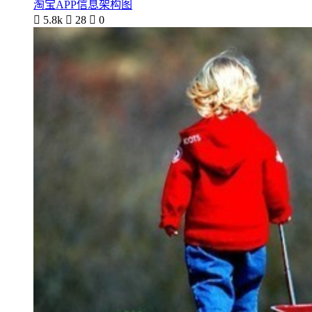
淘宝APP信息架构图

5.8k

28

0