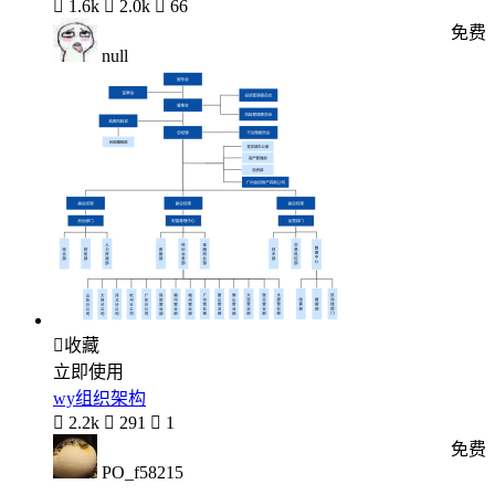

1.6k

2.0k

66
免费
null

收藏
立即使用
wy组织架构

2.2k

291

1
免费
PO_f58215