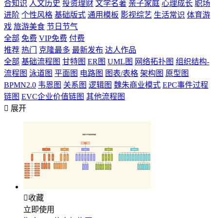
合知识
人文历史
投资理财
文学名著
亲子家庭
心理成长
职场
进阶
个性风格
基础版式
通用模板
影视综艺
生活常识
体育游
戏
旅游美食
节日节气
全部
免费
VIP免费
付费
推荐
热门
克隆最多
最新发布
达人作品
全部
基础流程图
甘特图
ER图
UML图
网络拓扑图
组织结构-
流程图
泳道图
平面图
电路图
图表/表格
架构图
原型图
BPMN2.0
韦恩图
关系图
逻辑图
魏朱商业模式
EPC事件过程
链图
EVC企业价值链图
其他流程图

展开

收藏
立即使用