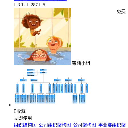

3.1k

287

5
免费
茉莉小姐

收藏
立即使用
组织结构图_公司组织架构图_公司架构图_事业部组织架