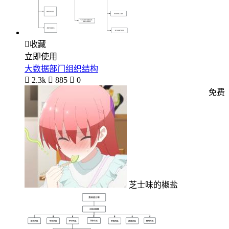

收藏
立即使用
大数据部门组织结构

2.3k

885

0
免费
芝士味的椒盐