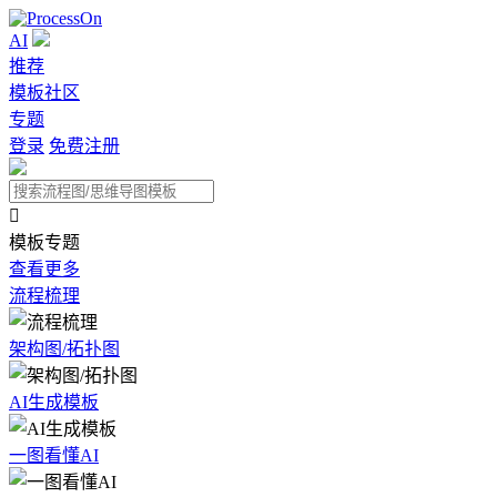
AI
推荐
模板社区
专题
登录
免费注册

模板专题
查看更多
流程梳理
架构图/拓扑图
AI生成模板
一图看懂AI