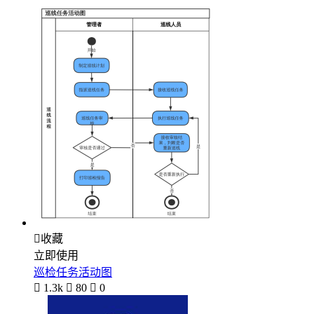

收藏
立即使用
巡检任务活动图

1.3k

80

0