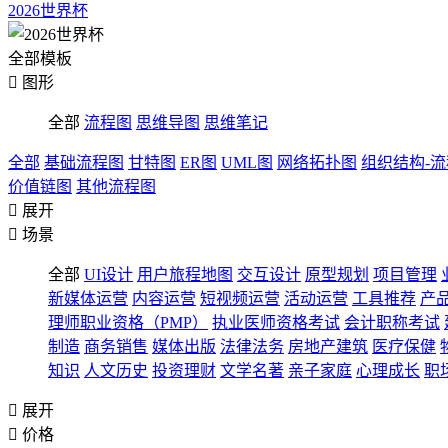
2026世界杯
全部模板

图形
全部
流程图
思维导图
思维笔记
全部
基础流程图
甘特图
ER图
UML图
网络拓扑图
组织结构-
价值链图
其他流程图

展开

场景
全部
UI设计
用户旅程地图
交互设计
原型规划
项目管理
新媒体运营
内容运营
短视频运营
活动运营
工具推荐
产
理师职业资格（PMP）
执业医师资格考试
会计职称考试
制造
商务销售
媒体出版
法律法务
房地产建筑
医疗保健
知识
人文历史
投资理财
文学名著
亲子家庭
心理成长
职

展开

价格