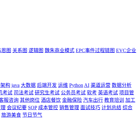
韦恩图
关系图
逻辑图
魏朱商业模式
EPC事件过程链图
EVC企业
架构
java
大数据
后端开发
运维
Python
AI
渠道运营
数据分析
机考试
司法考试
研究生考试
公务员考试
软考
英语考试
项目管
客服咨询
其他岗位
酒店餐饮
金融保险
汽车出行
教育培训
加工
管理
会议纪要
SOP
成本管控
销售管理
面试技巧
计划总结
综合
旅游美食
节日节气