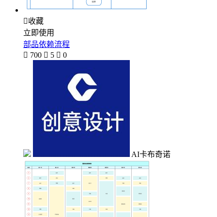

收藏
立即使用
部品依赖流程

700

5

0
AI卡布奇诺