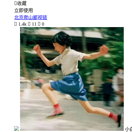

收藏
立即使用
北京爬山鄙视链

1.4k

11

0
小