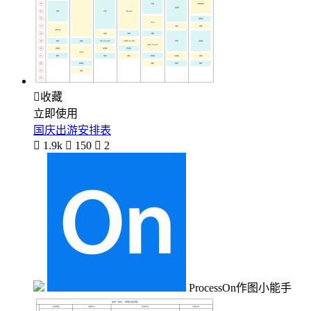

收藏
立即使用
国庆出游安排表

1.9k

150

2
ProcessOn作图小能手