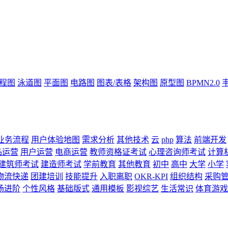
流程图
泳道图
平面图
电路图
图表/表格
架构图
原型图
BPMN2.0
业务流程
用户体验地图
需求分析
其他技术
云
php
算法
前端开发
品运营
用户运营
电商运营
教师资格证考试
心理咨询师考试
计算
建筑师考试
建造师考试
学前教育
其他教育
初中
高中
大学
小学
物流快递
团建培训
技能提升
入职离职
OKR-KPI
组织结构
采购
场进阶
个性风格
基础版式
通用模板
影视综艺
生活常识
体育游戏