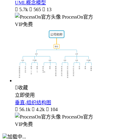
UML概念模型

5.7k

565

13
ProcessOn官方
VIP免费

收藏
立即使用
垂直-组织结构图

56.1k

4.2k

104
ProcessOn官方
VIP免费
加载中...