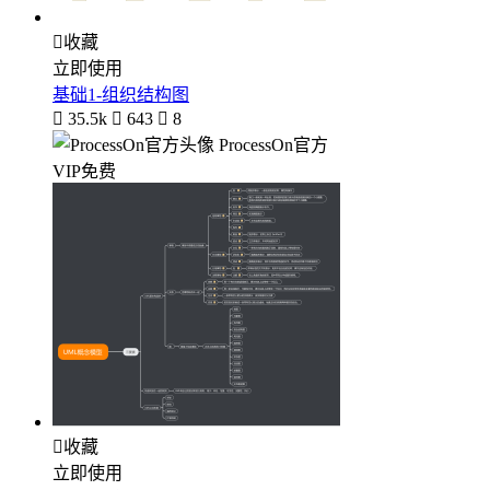

收藏
立即使用
基础1-组织结构图

35.5k

643

8
ProcessOn官方
VIP免费

收藏
立即使用