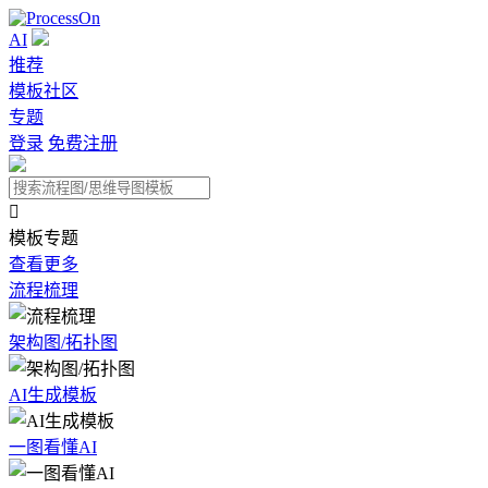
AI
推荐
模板社区
专题
登录
免费注册

模板专题
查看更多
流程梳理
架构图/拓扑图
AI生成模板
一图看懂AI