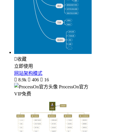

收藏
立即使用
网站架构模式

8.9k

406

16
ProcessOn官方
VIP免费