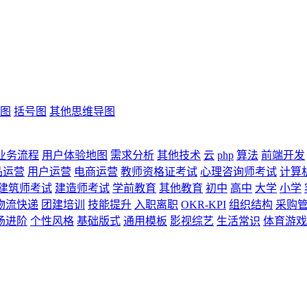
图
括号图
其他思维导图
业务流程
用户体验地图
需求分析
其他技术
云
php
算法
前端开发
品运营
用户运营
电商运营
教师资格证考试
心理咨询师考试
计算
建筑师考试
建造师考试
学前教育
其他教育
初中
高中
大学
小学
物流快递
团建培训
技能提升
入职离职
OKR-KPI
组织结构
采购
场进阶
个性风格
基础版式
通用模板
影视综艺
生活常识
体育游戏