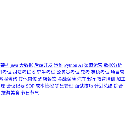
架构
java
大数据
后端开发
运维
Python
AI
渠道运营
数据分析
机考试
司法考试
研究生考试
公务员考试
软考
英语考试
项目管
客服咨询
其他岗位
酒店餐饮
金融保险
汽车出行
教育培训
加工
管理
会议纪要
SOP
成本管控
销售管理
面试技巧
计划总结
综合
旅游美食
节日节气