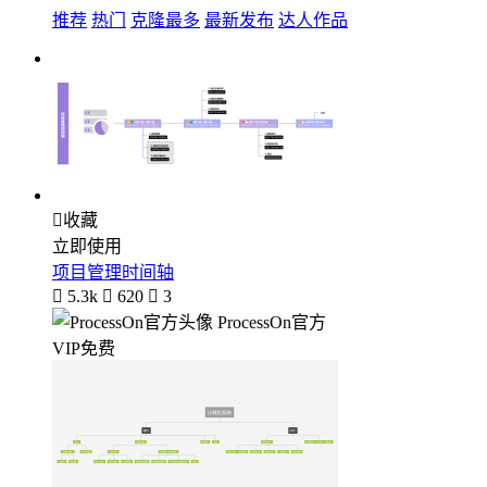
推荐
热门
克隆最多
最新发布
达人作品

收藏
立即使用
项目管理时间轴

5.3k

620

3
ProcessOn官方
VIP免费