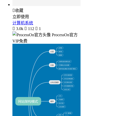

收藏
立即使用
计算机系统

3.0k

112

1
ProcessOn官方
VIP免费