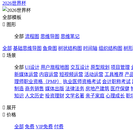
2026世界杯
全部模板

图形
全部
流程图
思维导图
思维笔记
全部
基础思维导图
鱼骨图
树状结构图
时间轴
组织结构图
树形

场景
全部
UI设计
用户旅程地图
交互设计
原型规划
项目管理
新媒体运营
内容运营
短视频运营
活动运营
工具推荐
产
理师职业资格（PMP）
执业医师资格考试
会计职称考试
制造
商务销售
媒体出版
法律法务
房地产建筑
医疗保健
知识
人文历史
投资理财
文学名著
亲子家庭
心理成长
职

展开

价格
全部
免费
VIP免费
付费