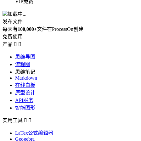
VIP免费
加载中...
发布文件
每天有
100,000+
文件在ProcessOn创建
免费使用
产品


思维导图
流程图
思维笔记
Markdown
在线白板
原型设计
API服务
智能图形
实用工具


LaTex公式编辑器
Geogebra