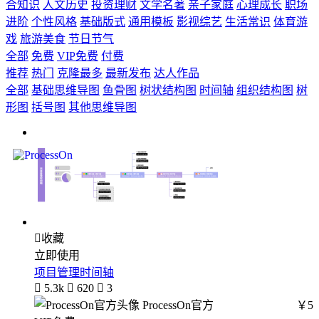
合知识
人文历史
投资理财
文学名著
亲子家庭
心理成长
职场
进阶
个性风格
基础版式
通用模板
影视综艺
生活常识
体育游
戏
旅游美食
节日节气
全部
免费
VIP免费
付费
推荐
热门
克隆最多
最新发布
达人作品
全部
基础思维导图
鱼骨图
树状结构图
时间轴
组织结构图
树
形图
括号图
其他思维导图

收藏
立即使用
项目管理时间轴

5.3k

620

3
ProcessOn官方
￥5