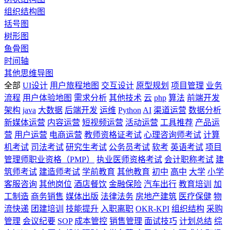
组织结构图
括号图
树形图
鱼骨图
时间轴
其他思维导图
全部
UI设计
用户旅程地图
交互设计
原型规划
项目管理
业务
流程
用户体验地图
需求分析
其他技术
云
php
算法
前端开发
架构
java
大数据
后端开发
运维
Python
AI
渠道运营
数据分析
新媒体运营
内容运营
短视频运营
活动运营
工具推荐
产品运
营
用户运营
电商运营
教师资格证考试
心理咨询师考试
计算
机考试
司法考试
研究生考试
公务员考试
软考
英语考试
项目
管理师职业资格（PMP）
执业医师资格考试
会计职称考试
建
筑师考试
建造师考试
学前教育
其他教育
初中
高中
大学
小学
客服咨询
其他岗位
酒店餐饮
金融保险
汽车出行
教育培训
加
工制造
商务销售
媒体出版
法律法务
房地产建筑
医疗保健
物
流快递
团建培训
技能提升
入职离职
OKR-KPI
组织结构
采购
管理
会议纪要
SOP
成本管控
销售管理
面试技巧
计划总结
综