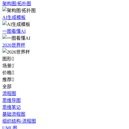
架构图/拓扑图
AI生成模板
一图看懂AI
2026世界杯
图形

场景

价格

推荐

全部
流程图
思维导图
思维笔记
基础流程图
组织结构-流程图
UML图