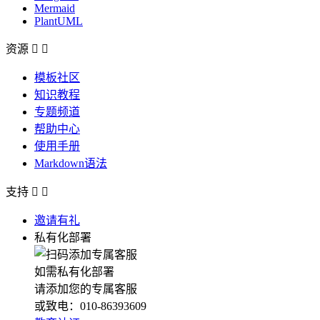
Mermaid
PlantUML
资源


模板社区
知识教程
专题频道
帮助中心
使用手册
Markdown语法
支持


邀请有礼
私有化部署
如需私有化部署
请添加您的专属客服
或致电：010-86393609