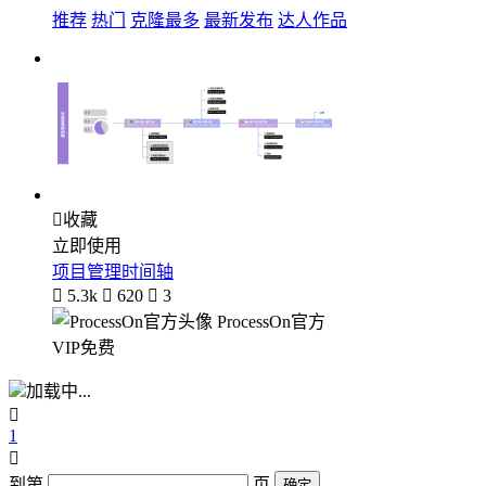
推荐
热门
克隆最多
最新发布
达人作品

收藏
立即使用
项目管理时间轴

5.3k

620

3
ProcessOn官方
VIP免费
加载中...

1

到第
页
确定