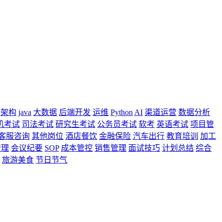
架构
java
大数据
后端开发
运维
Python
AI
渠道运营
数据分析
机考试
司法考试
研究生考试
公务员考试
软考
英语考试
项目管
客服咨询
其他岗位
酒店餐饮
金融保险
汽车出行
教育培训
加工
管理
会议纪要
SOP
成本管控
销售管理
面试技巧
计划总结
综合
旅游美食
节日节气