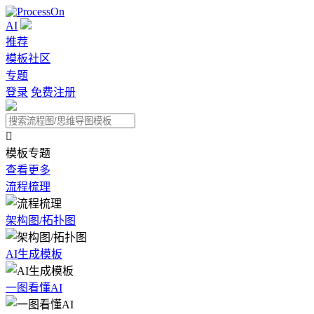
AI
推荐
模板社区
专题
登录
免费注册

模板专题
查看更多
流程梳理
架构图/拓扑图
AI生成模板
一图看懂AI