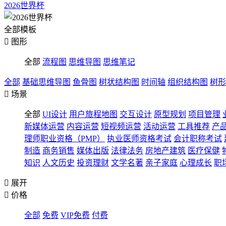
2026世界杯
全部模板

图形
全部
流程图
思维导图
思维笔记
全部
基础思维导图
鱼骨图
树状结构图
时间轴
组织结构图
树形

场景
全部
UI设计
用户旅程地图
交互设计
原型规划
项目管理
新媒体运营
内容运营
短视频运营
活动运营
工具推荐
产
理师职业资格（PMP）
执业医师资格考试
会计职称考试
制造
商务销售
媒体出版
法律法务
房地产建筑
医疗保健
知识
人文历史
投资理财
文学名著
亲子家庭
心理成长
职

展开

价格
全部
免费
VIP免费
付费