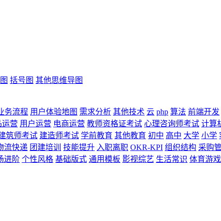
图
括号图
其他思维导图
业务流程
用户体验地图
需求分析
其他技术
云
php
算法
前端开发
品运营
用户运营
电商运营
教师资格证考试
心理咨询师考试
计算
建筑师考试
建造师考试
学前教育
其他教育
初中
高中
大学
小学
物流快递
团建培训
技能提升
入职离职
OKR-KPI
组织结构
采购
场进阶
个性风格
基础版式
通用模板
影视综艺
生活常识
体育游戏