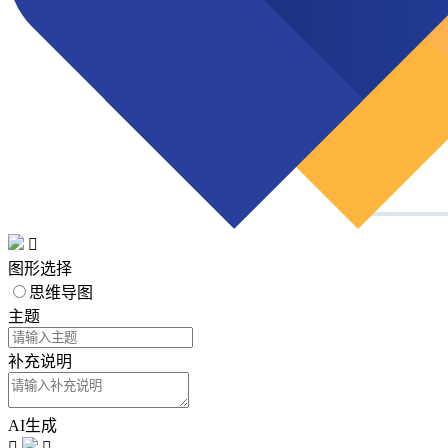

图形选择
思维导图
主题
补充说明
AI生成

